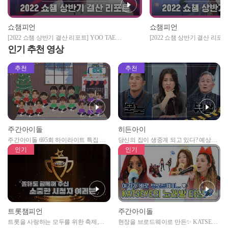
쇼챔피언
쇼챔피언
[2022 쇼챔 상반기 결산 리포트] YOO TAE
[2022 쇼챔 상반기 결산 리포트] 
YANG(SF9) - Don't Call Me(원곡 : SHINee) (유태양
Your Shampoo Scent In The 
인기 추천 영상
(에스에프나인) - 돈콜미)
는 꽃들 속에서 네 샴푸향이 
준))
추천
추천
주간아이돌
히든아이
주간아이돌 695회 하이라이트 특집 남
당신의 집이 생중계 되고 있다? 예상치
자아이돌편 예고
못한 곳에서 일어나는 불법촬영 범죄!
인기
인기
트롯챔피언
주간아이돌
트롯을 사랑하는 모두를 위한 축제,
현장을 브로드웨이로 만든✨ KATSEYE