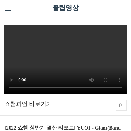
클립영상
쇼챔피언
[2022 쇼챔 상반기 결산 리포트] YUQI - Giant(Band