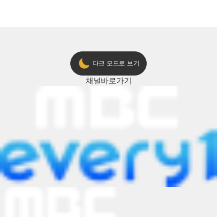
2024 트롯챔피언 어워즈 l <트롯챔피언
의 노래방 타임🎤
> 55회 l 12월 19일 (목) 저녁 8시 MBC
ON 방송 [예고]
다크 모드로 보기
채널
바로가기