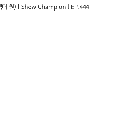
터 원) l Show Champion l EP.444