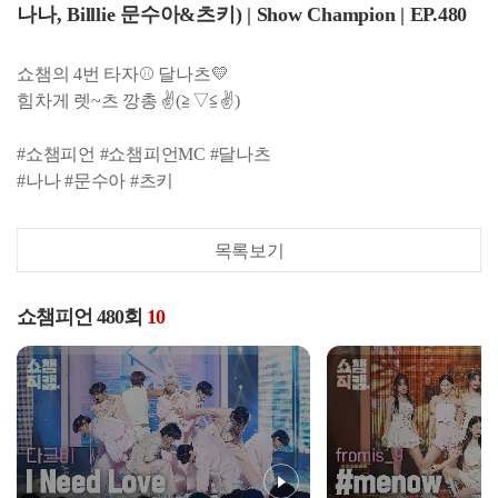
나나, Billlie 문수아&츠키) | Show Champion | EP.480
쇼챔의 4번 타자⚾ 달나츠💛
힘차게 렛~츠 깡총 ✌(≧▽≦✌)
#쇼챔피언 #쇼챔피언MC #달나츠
#나나 #문수아 #츠키
목록보기
쇼챔피언 480회
10