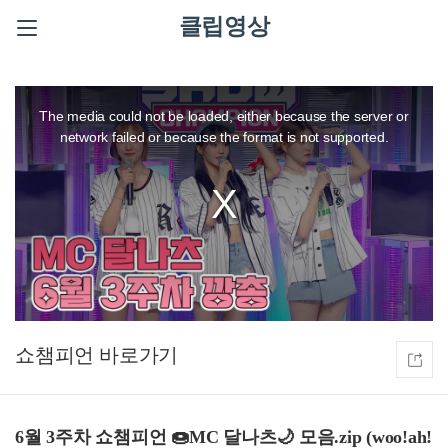
클립영상
This
is
a
The media could not be loaded, either because the server or
modal
window.
network failed or because the format is not supported.
쇼챔피언
6월 3주차 쇼챔피언 🍩MC 달나츠🌙 모음.zip (woo!ah!