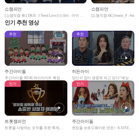
쇼챔피언
쇼챔피언
[쇼챔직캠 4K] DKB - I Need Love (다크비 - 아이 니
[쇼챔직캠 4K] fromis_9 - #m
드 러브) | Show Champion | EP.480
미나우) l Show Champion l EP.4
인기 추천 영상
추천
추천
주간아이돌
히든아이
주간아이돌 695회 하이라이트 특집 남
당신의 집이 생중계 되고 있다? 예상치
자아이돌편 예고
못한 곳에서 일어나는 불법촬영 범죄!
인기
인기
트롯챔피언
주간아이돌
트롯을 사랑하는 모두를 위한 축제,
현장을 브로드웨이로 만든✨ KATSEYE
2024 트롯챔피언 어워즈 l <트롯챔피언
의 노래방 타임🎤
> 55회 l 12월 19일 (목) 저녁 8시 MBC