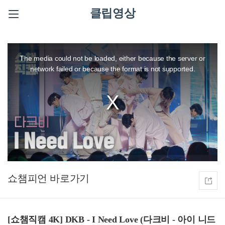
클립영상
This
is
a
The media could not be loaded, either because the server or
modal
window.
network failed or because the format is not supported.
쇼챔피언
[쇼챔직캠 4K] DKB - I Need Love (다크비 - 아이 니드