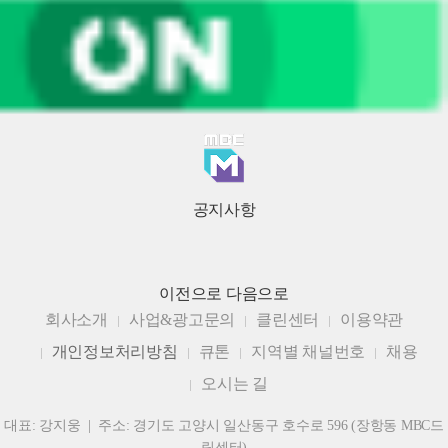
공지사항
이전으로
다음으로
회사소개
사업&광고문의
클린센터
이용약관
개인정보처리방침
큐톤
지역별 채널번호
채용
오시는 길
대표: 강지웅 | 주소: 경기도 고양시 일산동구 호수로 596 (장항동 MBC드
림센터)