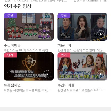
[쇼챔직캠 4K] DKB - I Need Love (다크비 - 아이 니
[쇼챔직캠 4K] fromis_9 - #m
드 러브) | Show Champion | EP.480
미나우) l Show Champion l EP.4
인기 추천 영상
추천
추천
주간아이돌
히든아이
주간아이돌 695회 하이라이트 특집 남
당신의 집이 생중계 되고 있다? 예상치
자아이돌편 예고
못한 곳에서 일어나는 불법촬영 범죄!
인기
인기
트롯챔피언
주간아이돌
트롯을 사랑하는 모두를 위한 축제,
현장을 브로드웨이로 만든✨ KATSEYE
2024 트롯챔피언 어워즈 l <트롯챔피언
의 노래방 타임🎤
> 55회 l 12월 19일 (목) 저녁 8시 MBC
ON 방송 [예고]