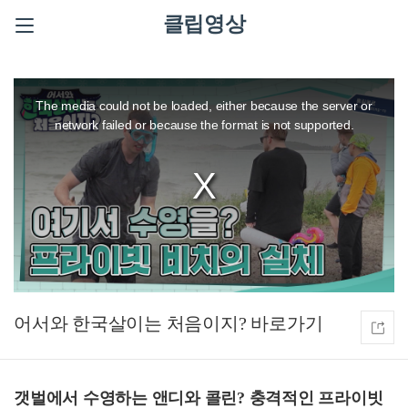
클립영상
This
is
a
The media could not be loaded, either because the server or
modal
window.
network failed or because the format is not supported.
어서와 한국살이는 처음이지?
갯벌에서 수영하는 앤디와 콜린? 충격적인 프라이빗