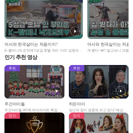
어서와 한국살이는 처음이지?
어서와 한국살이는 처음
K-할머니의 손맛에 5성급 호텔 저리 가라! 감동의
게 봤다~🦀!! 알고보니 크랩 
낙지요리✨
의 게 사냥
인기 추천 영상
추천
추천
주간아이돌
히든아이
주간아이돌 695회 하이라이트 특집 남
당신의 집이 생중계 되고 있다? 예상치
자아이돌편 예고
못한 곳에서 일어나는 불법촬영 범죄!
인기
인기