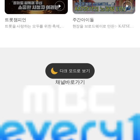
트롯챔피언
주간아이돌
트롯을 사랑하는 모두를 위한 축제,
현장을 브로드웨이로 만든✨ KATSEYE
2024 트롯챔피언 어워즈 l <트롯챔피언
의 노래방 타임🎤
> 55회 l 12월 19일 (목) 저녁 8시 MBC
ON 방송 [예고]
다크 모드로 보기
채널
바로가기