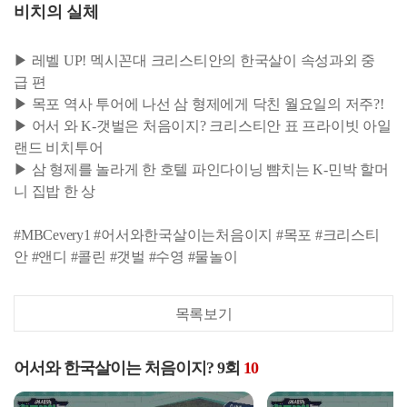
비치의 실체
▶ 레벨 UP! 멕시꼰대 크리스티안의 한국살이 속성과외 중
급 편
▶ 목포 역사 투어에 나선 삼 형제에게 닥친 월요일의 저주?!
▶ 어서 와 K-갯벌은 처음이지? 크리스티안 표 프라이빗 아일
랜드 비치투어
▶ 삼 형제를 놀라게 한 호텔 파인다이닝 뺨치는 K-민박 할머
니 집밥 한 상
#MBCevery1 #어서와한국살이는처음이지 #목포 #크리스티
안 #앤디 #콜린 #갯벌 #수영 #물놀이
목록보기
어서와 한국살이는 처음이지? 9회
10