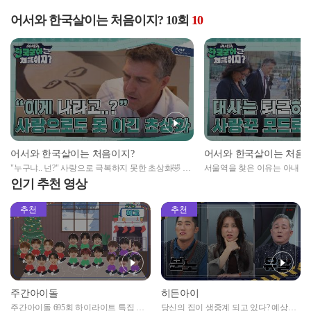
어서와 한국살이는 처음이지? 10회
10
어서와 한국살이는 처음이지?
어서와 한국살이는 처음
"누구냐.. 넌?" 사랑으로 극복하지 못한 초상화🤣 아
서울역을 찾은 이유는 아내 마중
키바 부부의 일심동체 서예 수업
드로💞 변신한 아키바 토르
인기 추천 영상
추천
추천
주간아이돌
히든아이
주간아이돌 695회 하이라이트 특집 남
당신의 집이 생중계 되고 있다? 예상치