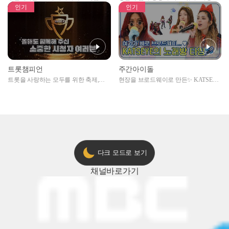
자아이돌편 예고
못한 곳에서 일어나는 불법촬영 범죄!
인기
인기
트롯챔피언
주간아이돌
트롯을 사랑하는 모두를 위한 축제,
현장을 브로드웨이로 만든✨ KATSEYE
2024 트롯챔피언 어워즈 l <트롯챔피언
의 노래방 타임🎤
> 55회 l 12월 19일 (목) 저녁 8시 MBC
ON 방송 [예고]
다크 모드로 보기
채널
바로가기