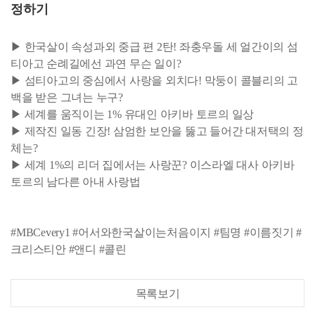
정하기
▶ 한국살이 속성과외 중급 편 2탄! 좌충우돌 세 얼간이의 섬
티아고 순례길에선 과연 무슨 일이?
▶ 섬티아고의 중심에서 사랑을 외치다! 막둥이 콜블리의 고
백을 받은 그녀는 누구?
▶ 세계를 움직이는 1% 유대인 아키바 토르의 일상
▶ 제작진 일동 긴장! 삼엄한 보안을 뚫고 들어간 대저택의 정
체는?
▶ 세계 1%의 리더 집에서는 사랑꾼? 이스라엘 대사 아키바
토르의 남다른 아내 사랑법
#MBCevery1 #어서와한국살이는처음이지 #팀명 #이름짓기 #
크리스티안 #앤디 #콜린
목록보기