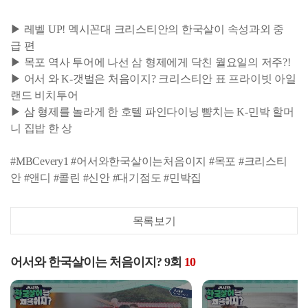
▶ 레벨 UP! 멕시꼰대 크리스티안의 한국살이 속성과외 중
급 편
▶ 목포 역사 투어에 나선 삼 형제에게 닥친 월요일의 저주?!
▶ 어서 와 K-갯벌은 처음이지? 크리스티안 표 프라이빗 아일
랜드 비치투어
▶ 삼 형제를 놀라게 한 호텔 파인다이닝 뺨치는 K-민박 할머
니 집밥 한 상
#MBCevery1 #어서와한국살이는처음이지 #목포 #크리스티
안 #앤디 #콜린 #신안 #대기점도 #민박집
목록보기
어서와 한국살이는 처음이지? 9회
10