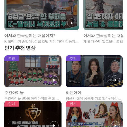
어서와 한국살이는 처음이지?
어서와 한국살이는 처음
K-할머니의 손맛에 5성급 호텔 저리 가라! 감동의
게 봤다~🦀!! 알고보니 크랩 
낙지요리✨
의 게 사냥
인기 추천 영상
추천
추천
주간아이돌
히든아이
주간아이돌 695회 하이라이트 특집 남
당신의 집이 생중계 되고 있다? 예상치
자아이돌편 예고
못한 곳에서 일어나는 불법촬영 범죄!
인기
인기