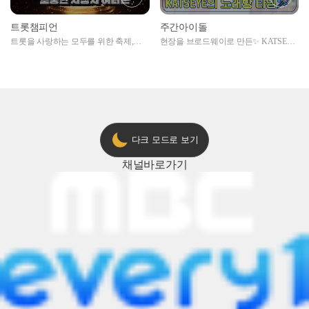
트롯챔피언
주간아이돌
트롯을 사랑하는 모두를 위한 축제,
현장을 브로드웨이로 만든✨ KATSEYE
2024 트롯챔피언 어워즈 l <트롯챔피언
의 노래방 타임🎤
> 55회 l 12월 19일 (목) 저녁 8시 MBC
ON 방송 [예고]
다크 모드로 보기
채널
바로가기