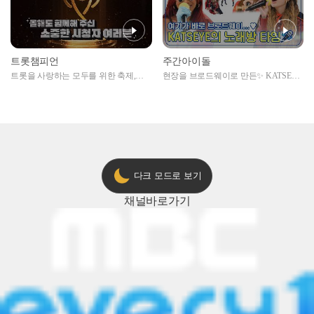
트롯챔피언
주간아이돌
트롯을 사랑하는 모두를 위한 축제,
현장을 브로드웨이로 만든✨ KATSEYE
2024 트롯챔피언 어워즈 l <트롯챔피언
의 노래방 타임🎤
> 55회 l 12월 19일 (목) 저녁 8시 MBC
ON 방송 [예고]
다크 모드로 보기
채널
바로가기