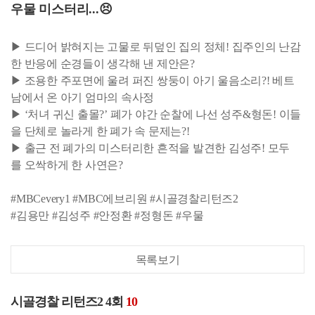
우물 미스터리...😣
▶ 드디어 밝혀지는 고물로 뒤덮인 집의 정체! 집주인의 난감
한 반응에 순경들이 생각해 낸 제안은?
▶ 조용한 주포면에 울려 퍼진 쌍둥이 아기 울음소리?! 베트
남에서 온 아기 엄마의 속사정
▶ ‘처녀 귀신 출몰?’ 폐가 야간 순찰에 나선 성주&형돈! 이들
을 단체로 놀라게 한 폐가 속 문제는?!
▶ 출근 전 폐가의 미스터리한 흔적을 발견한 김성주! 모두
를 오싹하게 한 사연은?
#MBCevery1 #MBC에브리원 #시골경찰리턴즈2
#김용만 #김성주 #안정환 #정형돈 #우물
목록보기
시골경찰 리턴즈2 4회
10