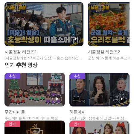
시골경찰 리턴즈2
시골경찰 리턴즈2
[시골경찰리턴즈2 미공개 영상] 파출소 습격사건
군침 싸악- 돌게 하는 주포파
(feat.초등학생)
물럭 점심 먹방😋
인기 추천 영상
추천
추천
주간아이돌
히든아이
주간아이돌 695회 하이라이트 특집 남
당신의 집이 생중계 되고 있다? 예상치
자아이돌편 예고
못한 곳에서 일어나는 불법촬영 범죄!
인기
인기