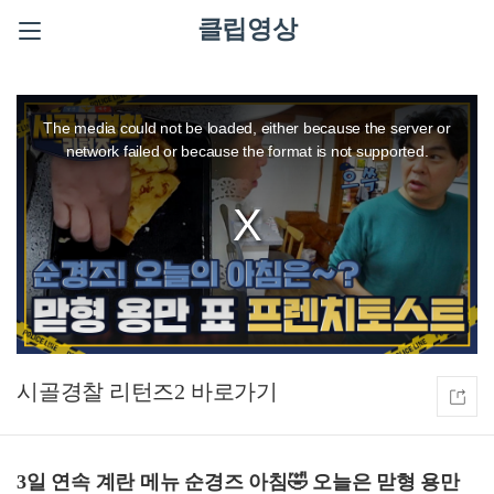
클립영상
This
is
a
The media could not be loaded, either because the server or
modal
window.
network failed or because the format is not supported.
시골경찰 리턴즈2
3일 연속 계란 메뉴 순경즈 아침🤣 오늘은 맏형 용만