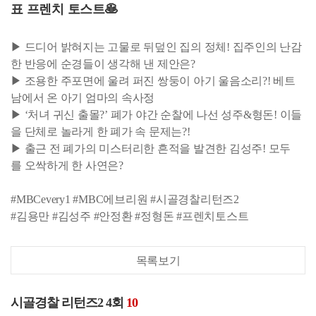
표 프렌치 토스트🥞
▶ 드디어 밝혀지는 고물로 뒤덮인 집의 정체! 집주인의 난감
한 반응에 순경들이 생각해 낸 제안은?
▶ 조용한 주포면에 울려 퍼진 쌍둥이 아기 울음소리?! 베트
남에서 온 아기 엄마의 속사정
▶ ‘처녀 귀신 출몰?’ 폐가 야간 순찰에 나선 성주&형돈! 이들
을 단체로 놀라게 한 폐가 속 문제는?!
▶ 출근 전 폐가의 미스터리한 흔적을 발견한 김성주! 모두
를 오싹하게 한 사연은?
#MBCevery1 #MBC에브리원 #시골경찰리턴즈2
#김용만 #김성주 #안정환 #정형돈 #프렌치토스트
목록보기
시골경찰 리턴즈2 4회
10