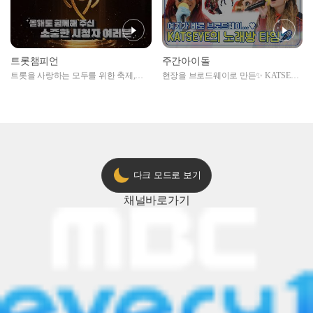
트롯챔피언
주간아이돌
트롯을 사랑하는 모두를 위한 축제,
현장을 브로드웨이로 만든✨ KATSEYE
2024 트롯챔피언 어워즈 l <트롯챔피언
의 노래방 타임🎤
> 55회 l 12월 19일 (목) 저녁 8시 MBC
ON 방송 [예고]
다크 모드로 보기
채널
바로가기