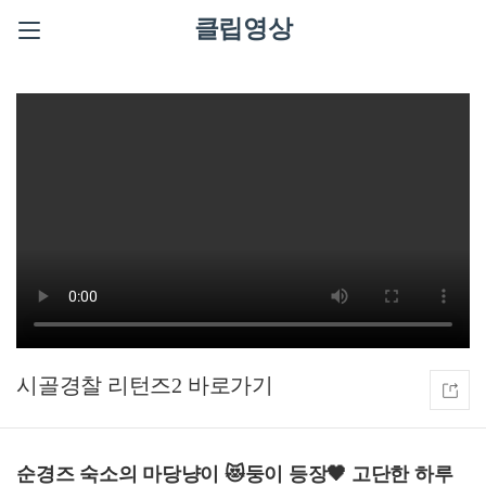
클립영상
시골경찰 리턴즈2
순경즈 숙소의 마당냥이 😻둥이 등장🖤 고단한 하루