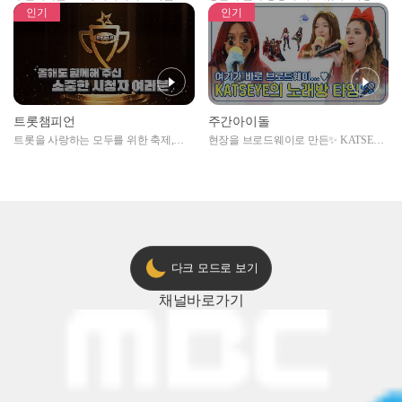
자아이돌편 예고
못한 곳에서 일어나는 불법촬영 범죄!
인기
인기
트롯챔피언
주간아이돌
트롯을 사랑하는 모두를 위한 축제,
현장을 브로드웨이로 만든✨ KATSEYE
2024 트롯챔피언 어워즈 l <트롯챔피언
의 노래방 타임🎤
> 55회 l 12월 19일 (목) 저녁 8시 MBC
ON 방송 [예고]
다크 모드로 보기
채널
바로가기