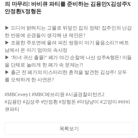
의 마무리! 바비큐 파티를 준비하는 김용만X김성주X
안정환X정형돈
▶ 드디어 밝혀지는 고물로 뒤덮인 집의 정체! 집주인의 난감
한 반응에 순경들이 생각해 낸 제안은?
▶ 조용한 주포면에 울려 퍼진 쌍둥이 아기 울음소리?! 베트
남에서 온 아기 엄마의 속사정
▶ ‘처녀 귀신 출몰?’ 폐가 야간 순찰에 나선 성주&형돈! 이들
을 단체로 놀라게 한 폐가 속 문제는?!
▶ 출근 전 폐가의 미스터리한 흔적을 발견한 김성주! 모두
를 오싹하게 한 사연은?
#MBCevery1 #MBC에브리원 #시골경찰리턴즈2
#김용만 #김성주 #안정환 #정형돈 #마당냥이 #고양이 #바비
큐파티
목록보기