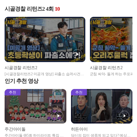
시골경찰 리턴즈2 4회
10
시골경찰 리턴즈2
시골경찰 리턴즈2
[시골경찰리턴즈2 미공개 영상] 파출소 습격사건
군침 싸악- 돌게 하는 주포파
(feat.초등학생)
물럭 점심 먹방😋
인기 추천 영상
추천
추천
주간아이돌
히든아이
주간아이돌 695회 하이라이트 특집 남
당신의 집이 생중계 되고 있다? 예상치