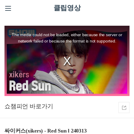
클립영상
This
is
a
The media could not be loaded, either because the server or
modal
window.
network failed or because the format is not supported.
쇼챔피언
싸이커스(xikers) - Red Sun l 240313