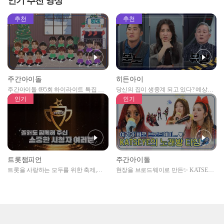
인기 추천 영상
추천
추천
주간아이돌
히든아이
주간아이돌 695회 하이라이트 특집 남
당신의 집이 생중계 되고 있다? 예상치
자아이돌편 예고
못한 곳에서 일어나는 불법촬영 범죄!
인기
인기
트롯챔피언
주간아이돌
트롯을 사랑하는 모두를 위한 축제,
현장을 브로드웨이로 만든✨ KATSEYE
2024 트롯챔피언 어워즈 l <트롯챔피언
의 노래방 타임🎤
> 55회 l 12월 19일 (목) 저녁 8시 MBC
ON 방송 [예고]