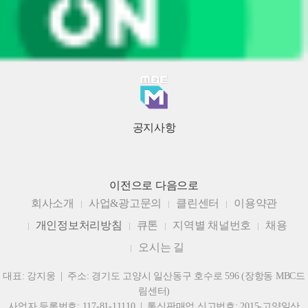
공지사항
이전으로
다음으로
회사소개
사업&광고문의
클린센터
이용약관
개인정보처리방침
큐톤
지역별 채널번호
채용
오시는 길
대표: 강지웅 | 주소: 경기도 고양시 일산동구 호수로 596 (장항동 MBC드
림센터)
사업자 등록번호: 117-81-11110 | 통신판매업 신고번호: 2015-고양일산