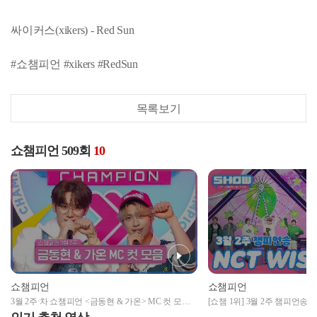
싸이커스(xikers) - Red Sun
#쇼챔피언 #xikers #RedSun
목록보기
쇼챔피언 509회
10
쇼챔피언
쇼챔피언
3월 2주 차 쇼챔피언 <금동현 & 가온> MC 컷 모음
[쇼챔 1위] 3월 2주 챔피언송
앵
📁 | Show Champion | EP.509 | 240313
Champion l EP.509 l 240313