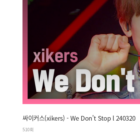
아이돌챔프
셀럽챔프
싸이커스(xikers) - We Don't Stop l 240320
510회