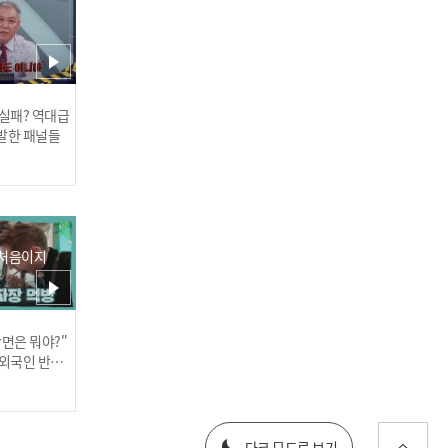
 실패? 역대급
[COMEBACK] 비에이이일
발한 패널들
칠삼(BAE173) - Fifty-Fifty
l 240320
 처음이지
장면은 뭐야?"
싸이커스(xikers) - We Do
러스] 외부감사인 선임 공고
 외국인 반응
n't Stop l 240320
025년 재무제표
다크 모드로 보기