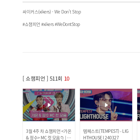
싸이커스(xikers) - We Don't Stop
#쇼챔피언 #xikers #WeDontStop
[ 쇼챔피언 ] 511회
10
3월 4주 차 쇼챔피언 <가온
템페스트(TEMPEST) - LIG
& 정수> MC 컷 모음📁 | Sh
HTHOUSE l 240327