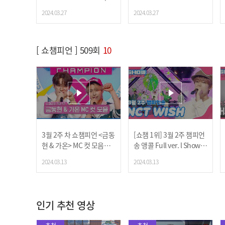
ow Champion | EP.511 |
2024.03.27
2024.03.27
240327
[ 쇼챔피언 ] 509회
10
3월 2주 차 쇼챔피언 <금동
[쇼챔 1위] 3월 2주 챔피언
현 & 가온> MC 컷 모음📁 |
송
앵콜 Full ver. l Show C
Show Champion | EP.50
hampion l EP.509 l 2403
2024.03.13
2024.03.13
9 | 240313
13
인기 추천 영상