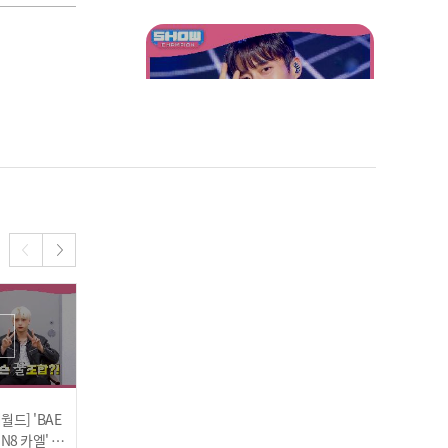
0320
하이라이트(HIGHLIGHT) -
Switch On l 240320
인기
[COMEBACK] 유아(YooA)
- Rooftop l 240320
드] 'BAE
루네이트(LUN8) - SUPER
[COMEBACK] 퍼플키스(P
UN8 카엘' 편
POWER l 240327
URPLE KISS) - Intro : Cru