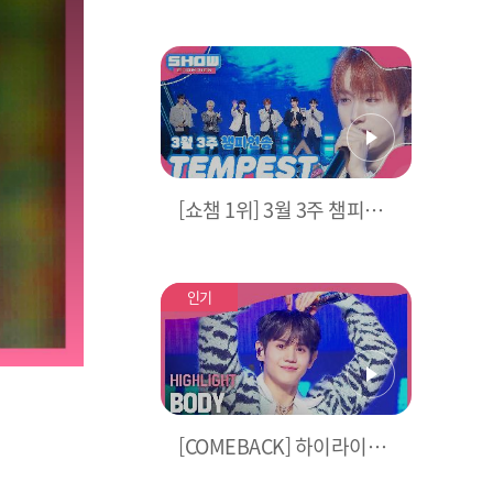
현 & 가온> MC 컷 모음📁 |
Show Champion | EP.51
0 | 240320
[쇼챔 1위] 3월 3주 챔피언
송
앵콜 Full ver. l Show C
hampion l EP.510 l 2403
20
인기
[COMEBACK] 하이라이트
(HIGHLIGHT) - BODY l 24