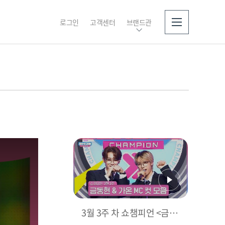
로그인
고객센터
브랜드관
소개
3월 3주 차 쇼챔피언 <금동