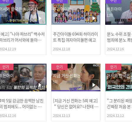
추천
추천
추천
어서와 한국은 처음이지
주간아이돌
히든아이
378회
694회
12회
[예고] "나야 파브리" 백수저
주간아이돌 694회 하이라이
분노 수위 조절
파브리가 어서와에 돌아왔
트 특집 여자아이돌편 예고
범죄에 분노 폭
다! 파브리&레오의 환장(?)
2024.12.19
2024.12.18
2024.12.16
케미 식재료투어!
인기
인기
인기
히든아이
지금 거신 전화는
어서와 한국은
12회
5회
377회
4박 5일 감금한 끔찍한 남친
[지금 거신 전화는 5회 예고]
"그 분리된 짜
[MBC플
의 범죄에도... 어이없는 처
＂당신은 없어요? 나한테 감
간짜장 처음 본
벌에 걱정과 분노를 느낀 출
추고 있는 거＂
ㅋㅋㅋㅋ
2024.12.16
2024.12.13
2024.12.12
연자들🔥🔥🔥
[공지] 2