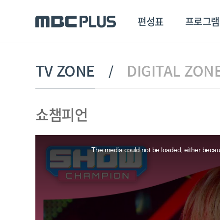
편성표
프로그램
편성표
프로그램
클립
TV ZONE
DIGITAL ZON
MBC 에브리원
방영프로그램
전체
쇼챔피언
MBC 스포츠+
종영프로그램
MBC 드라마넷
This
MBC 온
is
a
The media could not be loaded, either becaus
modal
MBC 엠
window.
MBC 디지털
에브리원
ALL THE K-POP