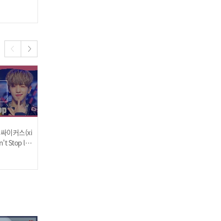
sh + BBB l 240327
2024.03.27
2024.03.27
[COMEBACK] 템페스트(T
EMPEST) - LIGHTHOUSE
l 240320
] 싸이커스(xi
싸이커스(xikers) - Red S
[HOT DEBUT] 엔시티 위
't Stop l 2
un l 240313
시(NCT WISH) - WISH (Ko
rean Ver.) l 240313
2024.03.13
2024.03.13
템페스트(TEMPEST) - Th
ere l 240320