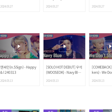
40327
🖱️ l 240327
2024.03.27
2024.03.27
2024.03.27
엔싸인(n.SSign) - Happy
[SOLO HOT DEBUT] 우석
[COMEBACK
& l 240313
(WOOSEOK) - Navy Blue
kers) - We Don
l 240313
40313
2024.03.13
2024.03.13
2024.03.13