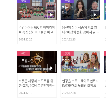
추천
추천
주간아이돌
히든아이
695회
13회
주간아이돌 695회 하이라이
당신의 집이 생중계 되고 있
트 특집 남자아이돌편 예고
다? 예상치 못한 곳에서 일어
나는 불법촬영 범죄!
2024.12.25
2024.12.23
인기
인기
트롯챔피언
주간아이돌
55회
694회
트롯을 사랑하는 모두를 위
현장을 브로드웨이로 만든✨
한 축제, 2024 트롯챔피언
KATSEYE의 노래방 타임🎤
어워즈 l <트롯챔피언> 55회
2024.12.19
2024.12.18
l 12월 19일 (목) 저녁 8시 M
BC ON 방송 [예고]