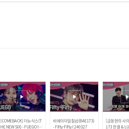
[COMEBACK] 더뉴식스(T
비에이이일칠삼(BAE173)
[금동현의 사이월
HE NEW SIX) - FUEGO l 2
- Fifty-Fifty l 240327
173 한결 & L