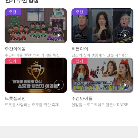
인기 추천 영상
추천
추천
주간아이돌
히든아이
주간아이돌 695회 하이라이트 특집 남
당신의 집이 생중계 되고 있다? 예상치
자아이돌편 예고
못한 곳에서 일어나는 불법촬영 범죄!
인기
인기
트롯챔피언
주간아이돌
트롯을 사랑하는 모두를 위한 축제,
현장을 브로드웨이로 만든✨ KATSEYE
2024 트롯챔피언 어워즈 l <트롯챔피언
의 노래방 타임🎤
> 55회 l 12월 19일 (목) 저녁 8시 MBC
ON 방송 [예고]