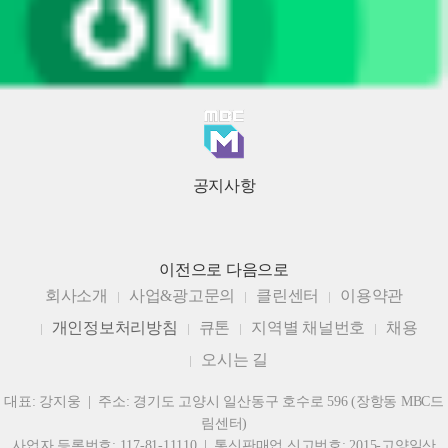
공지사항
이전으로
다음으로
회사소개
사업&광고문의
클린센터
이용약관
개인정보처리방침
큐톤
지역별 채널번호
채용
오시는 길
대표: 강지웅 | 주소: 경기도 고양시 일산동구 호수로 596 (장항동 MBC드
림센터)
사업자 등록번호: 117-81-11110 | 통신판매업 신고번호: 2015-고양일산