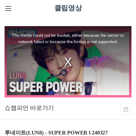
클립영상
This
is
a
The media could not be loaded, either because the server or
modal
window.
network failed or because the format is not supported.
쇼챔피언
루네이트(LUN8) - SUPER POWER l 240327