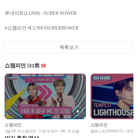
루네이트(LUN8) - SUPER POWER
#쇼챔피언 #LUN8 #SUPERPOWER
목록보기
쇼챔피언 511회
10
쇼챔피언
쇼챔피언
3월 4주 차 쇼챔피언 <가온 & 정수> MC 컷 모음📁 |
템페스트(TEMPEST) - LIGHTHO
Show Champion | EP.511 | 240327