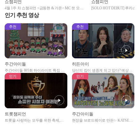
쇼챔피언
쇼챔피언
4월 1주 차 쇼챔피언 <금동현 & 가온> MC 컷 모음
[SOLO HOT DEBUT] 루카스(LUC
📁 | Show Champion | EP.512 | 240403
240403
인기 추천 영상
추천
추천
주간아이돌
히든아이
주간아이돌 695회 하이라이트 특집 남
당신의 집이 생중계 되고 있다? 예상치
자아이돌편 예고
못한 곳에서 일어나는 불법촬영 범죄!
인기
인기
트롯챔피언
주간아이돌
트롯을 사랑하는 모두를 위한 축제,
현장을 브로드웨이로 만든✨ KATSEYE
2024 트롯챔피언 어워즈 l <트롯챔피언
의 노래방 타임🎤
> 55회 l 12월 19일 (목) 저녁 8시 MBC
ON 방송 [예고]