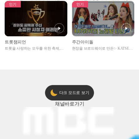
자아이돌편 예고
못한 곳에서 일어나는 불법촬영 범죄!
인기
인기
트롯챔피언
주간아이돌
트롯을 사랑하는 모두를 위한 축제,
현장을 브로드웨이로 만든✨ KATSEYE
2024 트롯챔피언 어워즈 l <트롯챔피언
의 노래방 타임🎤
> 55회 l 12월 19일 (목) 저녁 8시 MBC
ON 방송 [예고]
다크 모드로 보기
채널
바로가기