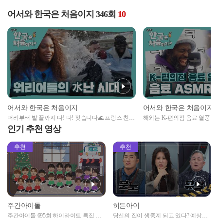
어서와 한국은 처음이지 346회
10
어서와 한국은 처음이지
어서와 한국은 처음이지
머리부터 발 끝까지 다! 다! 젖습니다🌊 프랑스 친구
해외는 K-편의점 음료 열풍🔥
들의 水난 시대🤣
의점 음료 ASMR 도전!
인기 추천 영상
추천
추천
주간아이돌
히든아이
주간아이돌 695회 하이라이트 특집 남
당신의 집이 생중계 되고 있다? 예상치