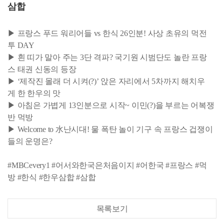
삼합
▶ 프랑스 푸드 워리어들 vs 한식 26인분! 사상 초유의 먹전
투 DAY
▶ 흰 띠가 말아 주는 3단 격파? 국기원 시범단도 놀란 프랑
스 태권 신동의 등장
▶ ‘제작진 몰래 더 시켜(?)’ 앉은 자리에서 5차까지 해치우
게 한 한우의 맛
▶ 아침은 가볍게 13인분으로 시작~ 이민(?)을 부르는 어복쟁
반 먹방
▶ Welcome to 水난시대! 물 폭탄 놀이 기구 속 프랑스 겁쟁이
들의 운명은?
#MBCevery1 #어서와한국은처음이지 #어한국 #프랑스 #먹
방 #한식 #한우삼합 #삼합
목록보기