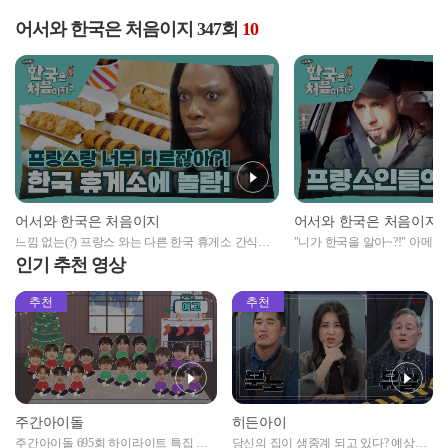
어서와 한국은 처음이지 347회
10
어서와 한국은 처음이지
어서와 한국은 처음이지
느낌 없는(?) 프랑스 와는 다른 한국 휴게소 간식에
"니가 한국을 알아~?!" 아메리
눈뜬 먹방 용사들
즘은 코리아 드림이 대세✨
인기 추천 영상
추천
추천
주간아이돌
히든아이
주간아이돌 695회 하이라이트 특집 남
당신의 집이 생중계 되고 있다? 예상치