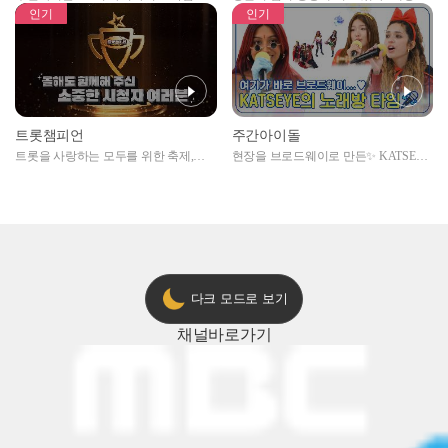
자아이돌편 예고
못한 곳에서 일어나는 불법촬영 범죄!
인기
인기
트롯챔피언
주간아이돌
트롯을 사랑하는 모두를 위한 축제,
현장을 브로드웨이로 만든✨ KATSEYE
2024 트롯챔피언 어워즈 l <트롯챔피언
의 노래방 타임🎤
> 55회 l 12월 19일 (목) 저녁 8시 MBC
ON 방송 [예고]
다크 모드로 보기
채널
바로가기