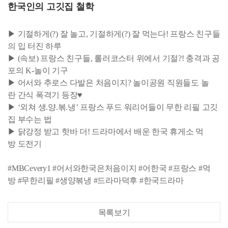
한국인의 고깃집 철학
▶ 기절하게(?) 잘 놀고, 기절하게(?) 잘 먹는다! 프랑스 친구들
의 입 터진 하루
▶ (속보) 프랑스 친구들, 롤러코스터 위에서 기절?! 충격과 공
포의 K-놀이 기구
▶ 어서와 추로스 다발은 처음이지? 놀이공원 직원들도 놀
란 간식 폭격기 등장♥
▶ ‘외쳐 생.양.볶.냉’ 프랑스 푸드 워리어들이 무한 리필 고깃
집 부수는 법
▶ 닭강정 받고 핫바 더! 드라마에서 배운 한국 휴게소 먹
방 도전기
#MBCevery1 #어서와한국은처음이지 #어한국 #프랑스 #먹
방 #무한리필 #생양볶냉 #드라마덕후 #한국드라마
목록보기