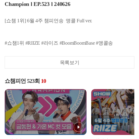
Champion l EP.523 l 240626
[쇼챔 1위] 6월 4주 챔피언송
앵콜 Full ver.
#쇼챔1위 #RIIZE #라이즈 #BoomBoomBase #앵콜송
목록보기
쇼챔피언 523회
10