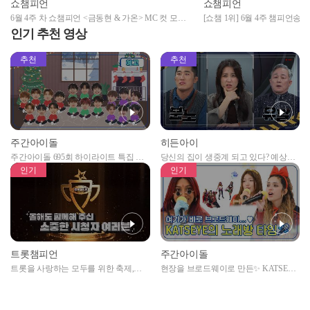
쇼챔피언
쇼챔피언
6월 4주 차 쇼챔피언 <금동현 & 가온> MC 컷 모음
[쇼챔 1위] 6월 4주 챔피언송
앵
📁 | Show Champion | EP.523 | 240626
Champion l EP.523 l 240626
인기 추천 영상
추천
추천
주간아이돌
히든아이
주간아이돌 695회 하이라이트 특집 남
당신의 집이 생중계 되고 있다? 예상치
자아이돌편 예고
못한 곳에서 일어나는 불법촬영 범죄!
인기
인기
트롯챔피언
주간아이돌
트롯을 사랑하는 모두를 위한 축제,
현장을 브로드웨이로 만든✨ KATSEYE
2024 트롯챔피언 어워즈 l <트롯챔피언
의 노래방 타임🎤
> 55회 l 12월 19일 (목) 저녁 8시 MBC
ON 방송 [예고]