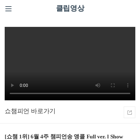
클립영상
쇼챔피언
[쇼챔 1위] 6월 4주 챔피언송
앵콜 Full ver. l Show