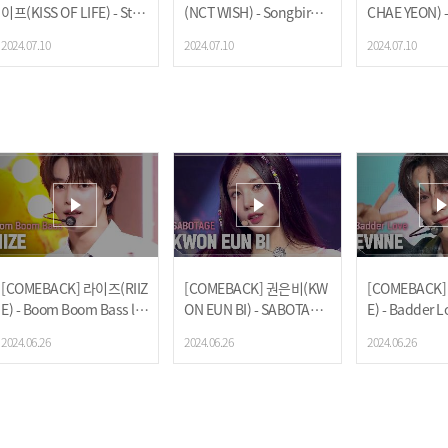
이프(KISS OF LIFE) - Stic
(NCT WISH) - Songbird
CHAE YEON) - 
ky l 240710
(Korean Ver.) l 240710
0710
2024.07.10
2024.07.10
2024.07.10
[COMEBACK] 라이즈(RIIZ
[COMEBACK] 권은비(KW
[COMEBACK]
E) - Boom Boom Bass l 2
ON EUN BI) - SABOTAGE
E) - Badder L
40626
l 240626
6
2024.06.26
2024.06.26
2024.06.26