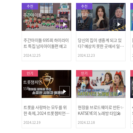
추천
추천
주간아이돌
히든아이
695회
13회
주간아이돌 695회 하이라이
당신의 집이 생중계 되고 있
트 특집 남자아이돌편 예고
다? 예상치 못한 곳에서 일어
나는 불법촬영 범죄!
2024.12.25
2024.12.23
인기
인기
트롯챔피언
주간아이돌
55회
694회
트롯을 사랑하는 모두를 위
현장을 브로드웨이로 만든✨
한 축제, 2024 트롯챔피언
KATSEYE의 노래방 타임🎤
어워즈 l <트롯챔피언> 55회
2024.12.19
2024.12.18
l 12월 19일 (목) 저녁 8시 M
BC ON 방송 [예고]