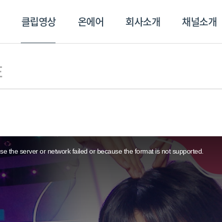
클립영상
온에어
회사소개
채널소개
영상
온에어
회사소개
채널
E
e the server or network failed or because the format is not supported.
스포츠플러스
트롯869