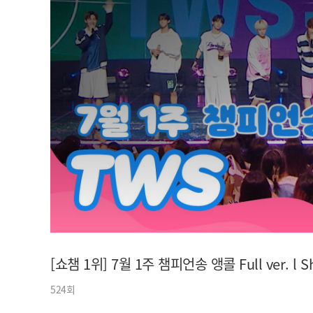
아이돌챔프
셀럽챔프
[쇼챔 1위] 7월 1주 챔피언송
앵콜 Full ver. l 
524회