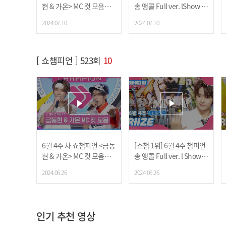
현 & 가온> MC 컷 모음📁 |
송
앵콜 Full ver. lShow C
Show Champion | EP.52
hampionl EP.525 l 2407
2024.07.10
2024.07.10
5 | 240710
10
[ 쇼챔피언 ] 523회
10
6월 4주 차 쇼챔피언 <금동
[쇼챔 1위] 6월 4주 챔피언
현 & 가온> MC 컷 모음📁 |
송
앵콜 Full ver. l Show C
Show Champion | EP.52
hampion l EP.523 l 2406
2024.06.26
2024.06.26
3 | 240626
26
인기 추천 영상