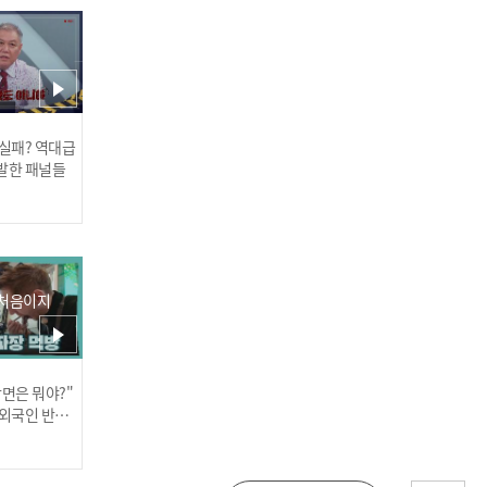
OAH 나나) l 240703
하이키(H1-KEY) - 뜨거워
 실패? 역대급
발한 패널들
지자 (Let It Burn) l 24070
3
 처음이지
츄(CHUU) - Strawberry R
장면은 뭐야?"
러스] 외부감사인 선임 공고
ush l 240703
 외국인 반응