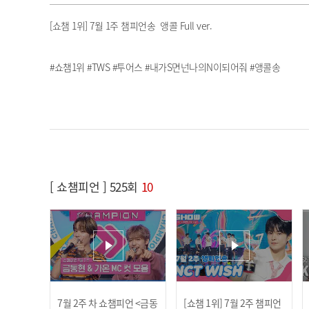
[쇼챔 1위] 7월 1주 챔피언송
앵콜 Full ver.
#쇼챔1위 #TWS #투어스 #내가S면넌나의N이되어줘 #앵콜송
[ 쇼챔피언 ] 525회
10
7월 2주 차 쇼챔피언 <금동
[쇼챔 1위] 7월 2주 챔피언