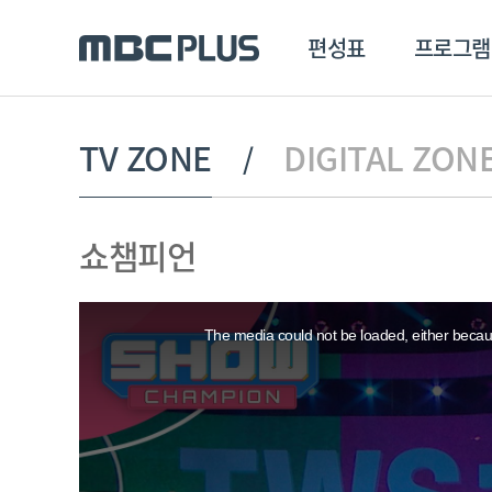
편성표
프로그램
편성표
프로그램
클립
TV ZONE
DIGITAL ZON
MBC 에브리원
방영프로그램
전체
쇼챔피언
MBC 스포츠+
종영프로그램
MBC 드라마넷
This
MBC 온
is
a
The media could not be loaded, either becaus
modal
MBC 엠
window.
MBC 디지털
에브리원
ALL THE K-POP