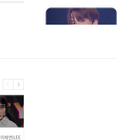
되어줘 l 240703
[COMEBACK] 투어스(TW
S) - Double Take l 240703
이븐(EVNNE) - Badder Lo
ve l 240703
] 이채연(LEE
이븐(EVNNE) - Badder L
[당신은 누구신가온] K-PO