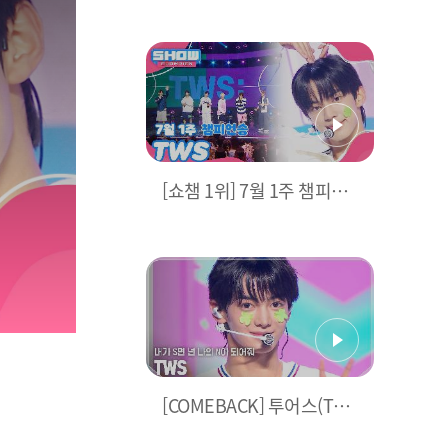
현 & 가온> MC 컷 모음📁 |
Show Champion | EP.52
4 | 240703
[쇼챔 1위] 7월 1주 챔피언
송
앵콜 Full ver. l Show C
hampion l EP.524 l 2407
03
[COMEBACK] 투어스(TW
S) - 내가 S면 넌 나의 N이