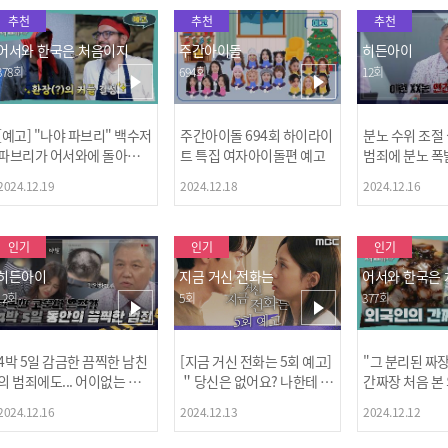
추천
추천
추천
어서와 한국은 처음이지
주간아이돌
히든아이
378회
694회
12회
[예고] "나야 파브리" 백수저
주간아이돌 694회 하이라이
분노 수위 조절
파브리가 어서와에 돌아왔
트 특집 여자아이돌편 예고
범죄에 분노 폭
다! 파브리&레오의 환장(?)
2024.12.19
2024.12.18
2024.12.16
케미 식재료투어!
인기
인기
인기
히든아이
지금 거신 전화는
어서와 한국은
12회
5회
377회
4박 5일 감금한 끔찍한 남친
[지금 거신 전화는 5회 예고]
"그 분리된 짜
[MBC플
의 범죄에도... 어이없는 처
＂당신은 없어요? 나한테 감
간짜장 처음 본
벌에 걱정과 분노를 느낀 출
추고 있는 거＂
ㅋㅋㅋㅋ
2024.12.16
2024.12.13
2024.12.12
연자들🔥🔥🔥