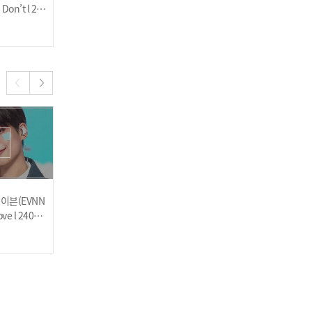
Don’t l 24
ove l 240710
P 아티스트들의 추리 토크
인기
쇼🔍 EVNNE(이븐) 편 l 24
2024.07.10
2024.07.10
0710
우아(WOOAH) - POM PO
M POM l 240703
 이븐(EVNN
이븐(EVNNE) - I <3 U (I lo
[COMEBACK] 우아(WOO
ove l 24062
ve U) l 240626
AH) - POM POM POM l 24
0626
2024.06.26
2024.06.26
[금동현의 사이월드] 'H1-K
EY 옐 & WOOAH 루시' 편🖱️
(with. H1-KEY 휘서 & WO