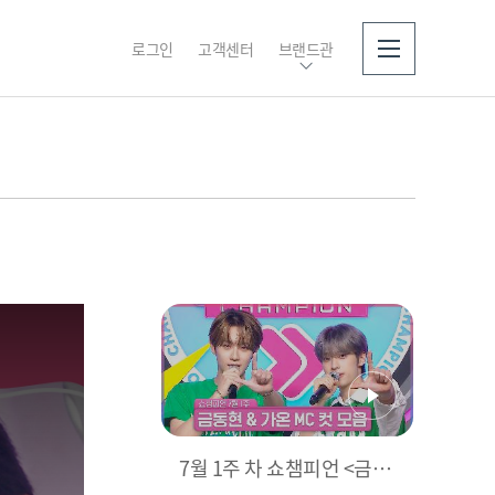
로그인
고객센터
브랜드관
소개
7월 1주 차 쇼챔피언 <금동