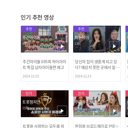
인기 추천 영상
추천
추천
주간아이돌
히든아이
695회
13회
주간아이돌 695회 하이라이
당신의 집이 생중계 되고 있
트 특집 남자아이돌편 예고
다? 예상치 못한 곳에서 일어
나는 불법촬영 범죄!
2024.12.25
2024.12.23
인기
인기
트롯챔피언
주간아이돌
55회
694회
트롯을 사랑하는 모두를 위
현장을 브로드웨이로 만든✨