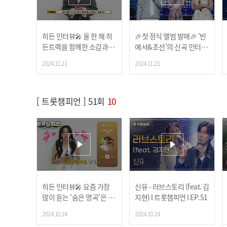
히든 인터뷰🎤 올 한 해 히
🎉첫 정식 앨범 발매🎉 '빈
든트랙을 함께한 소감과✨
예서&초선'의 신곡 인터뷰
요즘 가장 많이 듣는 '숨은
🎤 5글자로 말하는 이번 신
2024.11.21
2024.11.21
명곡'은? l 트롯챔피언 l EP.
곡의 포인트는? l 트롯챔피
53
언 l EP.53
[ 트롯챔피언 ] 51회
10
히든 인터뷰🎤 요즘 가장
신유 - 러브스토리 (feat. 김
많이 듣는 '숨은 명곡'은 누
지현) l 트롯챔피언 l EP.51
구의 어떤 곡인가요?!👀 l
2024.10.24
2024.10.24
트롯챔피언 l EP.47