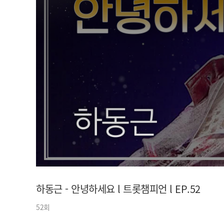
아이돌챔프
셀럽챔프
하동근 - 안녕하세요 l 트롯챔피언 l EP.52
52회