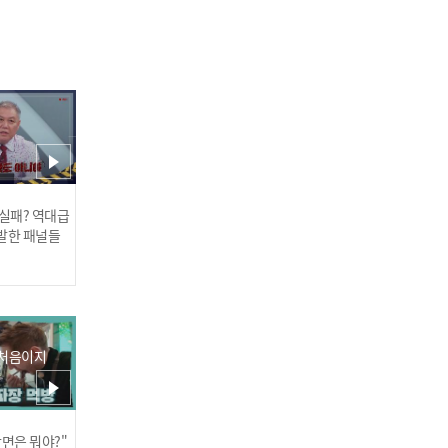
은가은 - 귀인 l 트롯챔피언
l EP.52
 실패? 역대급
발한 패널들
하동근 - 안녕하세요 l 트롯
 처음이지
챔피언 l EP.52
장면은 뭐야?"