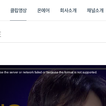
클립영상
온에어
회사소개
채널소개
영상
온에어
회사소개
채널
E
e the server or network failed or because the format is not supported.
스포츠플러스
트롯869