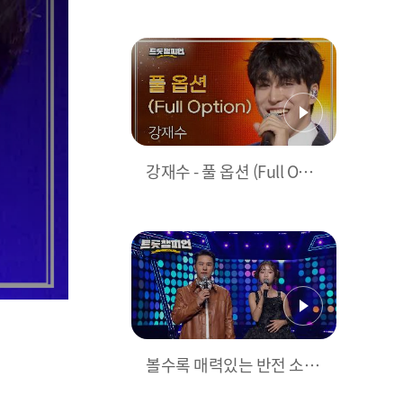
워즈
강재수 - 풀 옵션 (Full Opti
on) l 트롯챔피언 l EP.52
볼수록 매력있는 반전 소녀
💖 빈예서의 신곡 컴백 인