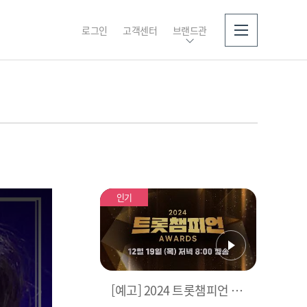
로그인
고객센터
브랜드관
소개
인기
[예고] 2024 트롯챔피언 어