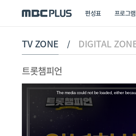
편성표
프로그램
편성표
프로그램
클립
TV ZONE
DIGITAL ZON
MBC 에브리원
방영프로그램
전체
트롯챔피언
MBC 스포츠+
종영프로그램
MBC 드라마넷
This
MBC 온
is
a
The media could not be loaded, either becaus
modal
MBC 엠
window.
MBC 디지털
에브리원
ALL THE K-POP