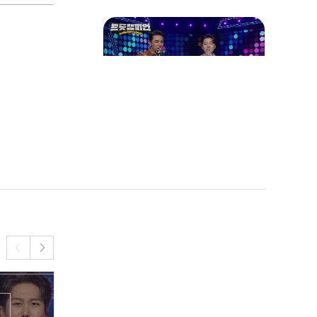
터뷰🎤 빈예서가 아버지께
꼭! 선물하고 싶은 선물의
정체는?! l 트롯챔피언 l EP.
52
모두의 비타민 박민수의 신
곡 컴백 인터뷰🎤 박민수가
직접 알려주는 "울아버
지"의 감상 포인트🔥 l 트롯
챔피언 l EP.52
박서진 - 꿀팁 l 트롯챔피언
l EP.52