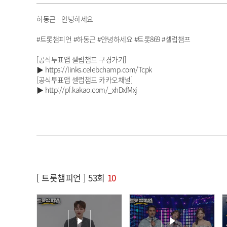
하동근 - 안녕하세요
#트롯챔피언 #하동근 #안녕하세요 #트롯869 #셀럽챔프
[공식투표앱 셀럽챔프 구경가기]
▶ https://links.celebchamp.com/Tcpk
[공식투표앱 셀럽챔프 카카오채널]
▶ http://pf.kakao.com/_xhDxfMxj
[ 트롯챔피언 ] 53회
10