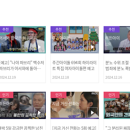
추천
추천
추천
어서와 한국은 처음이지
주간아이돌
히든아이
378회
694회
12회
[예고] "나야 파브리" 백수저
주간아이돌 694회 하이라이
분노 수위 조절
파브리가 어서와에 돌아왔
트 특집 여자아이돌편 예고
범죄에 분노 폭
다! 파브리&레오의 환장(?)
2024.12.19
2024.12.18
2024.12.16
케미 식재료투어!
인기
인기
인기
히든아이
지금 거신 전화는
어서와 한국은
12회
5회
377회
4박 5일 감금한 끔찍한 남친
[지금 거신 전화는 5회 예고]
"그 분리된 짜