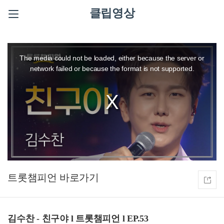
클립영상
This
is
a
The media could not be loaded, either because the server or
modal
window.
network failed or because the format is not supported.
트롯챔피언
김수찬 - 친구야 l 트롯챔피언 l EP.53