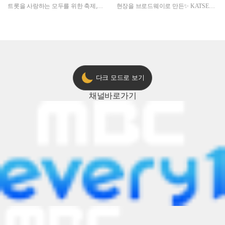
트롯을 사랑하는 모두를 위한 축제,
현장을 브로드웨이로 만든✨ KATSEYE
2024 트롯챔피언 어워즈 l <트롯챔피언
의 노래방 타임🎤
> 55회 l 12월 19일 (목) 저녁 8시 MBC
ON 방송 [예고]
다크 모드로 보기
채널
바로가기