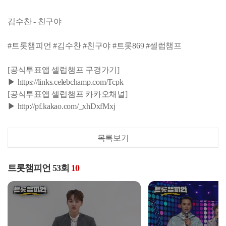
김수찬 - 친구야
#트롯챔피언 #김수찬 #친구야 #트롯869 #셀럽챔프
[공식투표앱 셀럽챔프 구경가기]
▶ https://links.celebchamp.com/Tcpk
[공식투표앱 셀럽챔프 카카오채널]
▶ http://pf.kakao.com/_xhDxfMxj
목록보기
트롯챔피언 53회
10