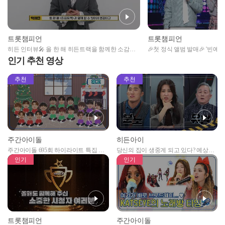
트롯챔피언
트롯챔피언
히든 인터뷰🎤 올 한 해 히든트랙을 함께한 소감과
🎉첫 정식 앨범 발매🎉 '빈예
✨ 요즘 가장 많이 듣는 '숨은 명곡'은? l 트롯챔피언 l
뷰🎤 5글자로 말하는 이번 신곡
인기 추천 영상
EP.53
챔피언 l EP.53
추천
추천
주간아이돌
히든아이
주간아이돌 695회 하이라이트 특집 남
당신의 집이 생중계 되고 있다? 예상치
자아이돌편 예고
못한 곳에서 일어나는 불법촬영 범죄!
인기
인기
트롯챔피언
주간아이돌