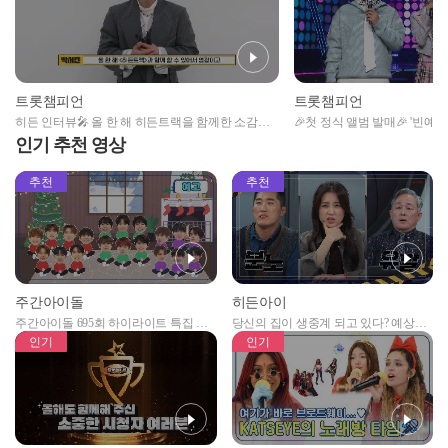
트롯챔피언
트롯챔피언
히든 인터뷰🎤 올 한 해 히든트랙을 함께한 소감과
🎉첫 정식 앨범 발매🎉 '빈예
✨ 요즘 가장 많이 듣는 '숨은 명곡'은? l 트롯챔피언 l
뷰🎤 5글자로 말하는 이번 신곡
인기 추천 영상
EP.53
챔피언 l EP.53
추천
추천
주간아이돌
히든아이
주간아이돌 695회 하이라이트 특집 남
당신의 집이 생중계 되고 있다? 예상치
자아이돌편 예고
못한 곳에서 일어나는 불법촬영 범죄!
인기
인기