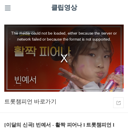
클립영상
This
is
a
The media could not be loaded, either because the server or
modal
window.
network failed or because the format is not supported.
트롯챔피언
[이달의 신곡] 빈예서 - 활짝 피어나 l 트롯챔피언 l