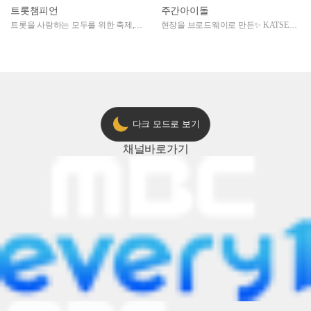
트롯챔피언
주간아이돌
트롯을 사랑하는 모두를 위한 축제,
현장을 브로드웨이로 만든✨ KATSEYE
2024 트롯챔피언 어워즈 l <트롯챔피언
의 노래방 타임🎤
> 55회 l 12월 19일 (목) 저녁 8시 MBC
ON 방송 [예고]
다크 모드로 보기
채널
바로가기