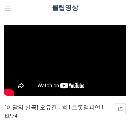
클립영상
[이달의 신곡] 오유진 - 썸 l 트롯챔피언 l
EP.74