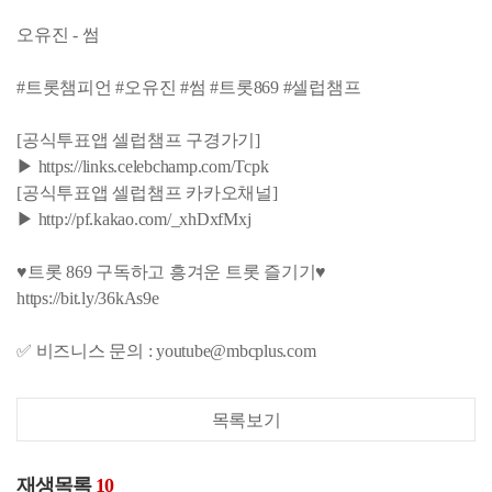
오유진 - 썸
#트롯챔피언 #오유진 #썸 #트롯869 #셀럽챔프
[공식투표앱 셀럽챔프 구경가기]
▶ https://links.celebchamp.com/Tcpk
[공식투표앱 셀럽챔프 카카오채널]
▶ http://pf.kakao.com/_xhDxfMxj
♥트롯 869 구독하고 흥겨운 트롯 즐기기♥
https://bit.ly/36kAs9e
✅ 비즈니스 문의 : youtube@mbcplus.com
목록보기
재생목록
10