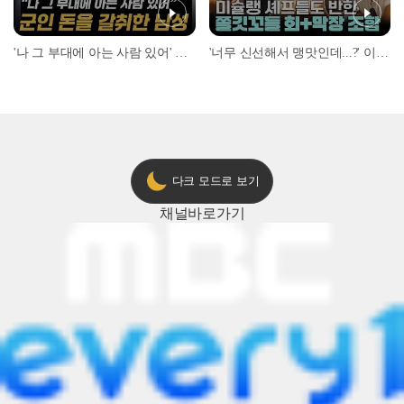
'나 그 부대에 아는 사람 있어' 아들뻘 군인에게 접근한 남성 l #히든아이 l #MBCevery1 l EP.94
'너무 신선해서 맹맛인데...?' 이탈리아 셰프들이 회 먹다 막장에 빠진 이유 l #어서와한국은처음이지 l #MBCevery1 l EP.437
다크 모드로 보기
채널
바로가기