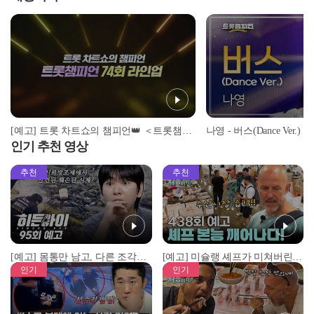
[예고] 트롯 차트쇼의 챔피언👑 ＜트롯챔피언＞ 74회 라인업 l 11월 13일 (목) 저녁 8시 MBC ON 방송
나영 - 버스(Dance Ver.) 
인기 추천 영상
추천
추천
[예고] 몸통만 남고, 다른 조각은 어디에..? 시화호에서 드러난 충격적인 토막 살인사건!
[예고] 미슐랭 셰프가 미쳐버린 이유! 본능이 깨어난 사건은?
인기
인기