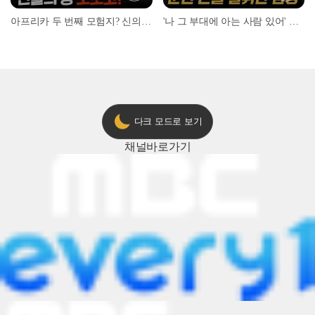
아프리카 두 번째 모험지? 신의 땅 ‘모로코’✈️ l #위대한가이드3 l #MBCevery1 l EP.9
'나 그 부대에 아는 사람 있어' 아들뻘 군인에게 접근한 남성 l #히든아이 l #MBCevery1 l EP.94
다크 모드로 보기
채널
바로가기