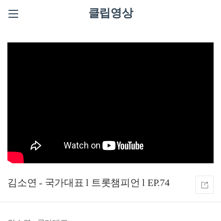
클립영상
김소연 - 국가대표 l 트롯챔피언 l EP.74