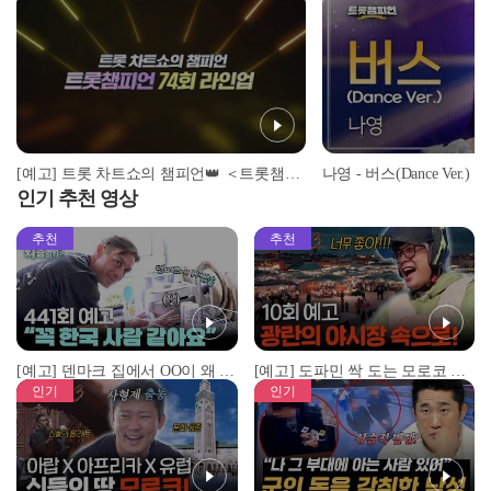
[예고] 트롯 차트쇼의 챔피언👑 ＜트롯챔피언＞ 74회 라인업 l 11월 13일 (목) 저녁 8시 MBC ON 방송
나영 - 버스(Dance Ver.) 
인기 추천 영상
추천
추천
[예고] 덴마크 집에서 OO이 왜 나와...? 이상할 정도로 한국을 사랑하는 우리 형을 제보합니다!
[예고] 도파민 싹 도는 모로코 야시장 투어!
인기
인기