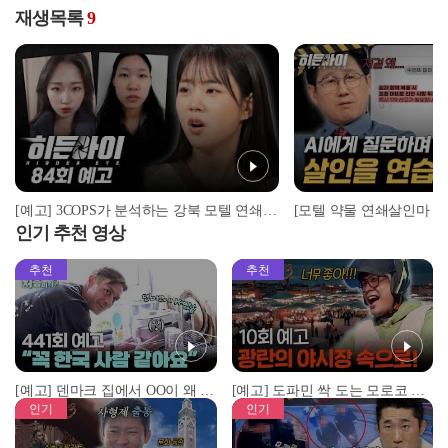
재생목록
9
[예고] 3COPS가 분석하는 강북 모텔 연쇄살인마 김소영, 그 실체는?
인기 추천 영상
추천
추천
[예고] 덴마크 집에서 OO이 왜 나와...? 이상할 정도로 한국을 사랑하는 우리 형을 제보합니다!
[예고] 도파민 싹 도는 모로코 야시장 투어!
인기
인기