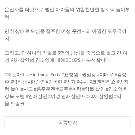
운전자를 타깃으로 벌인 아이들의 위험천만한 방지턱 놀이부
터
만취 상태로 도심을 질주한 여성 운전자의 아찔한 도주극까
지!
그리고, 단 하나의 약물로 6명의 남성을 죽음으로 몰고 간 여
성 연쇄살인범 김소영에 대해 3COPS가 분석합니다
#히든아이 #Hiddeneye #cctv #표창원 #권일용 #이대우 #김성
주 #박하선 #한승연 #김동현 #범죄 #수사 #코멘터리쇼 #방지
턱 놀이 #사고 #음주운전 #도주 #추락 #약물 살인 #김소영 #
강북 모텔 #연쇄살인 #여성 연쇄살인마 #20세 살인범 #약
물 드링크
목록보기