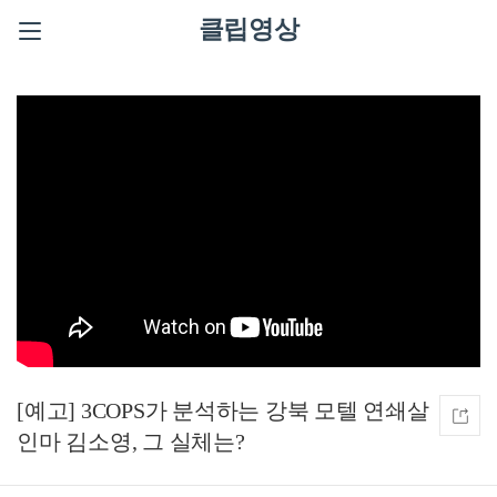
클립영상
[예고] 3COPS가 분석하는 강북 모텔 연쇄살
인마 김소영, 그 실체는?