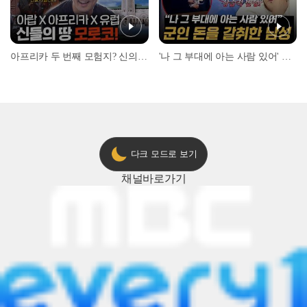
아프리카 두 번째 모험지? 신의 땅 ‘모로코’✈️ l #위대한가이드3 l #MBCevery1 l EP.9
'나 그 부대에 아는 사람 있어' 아들뻘 군인에게 접근한 남성 l #히든아이 l #MBCevery1 l EP.94
다크 모드로 보기
채널
바로가기