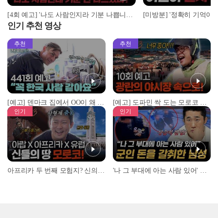
[4회 예고] '나도 사람인지라 기분 나쁩니다!' 조지의 흑화 이유는? | 돌싱N모솔 | 5월 5일 (화) 밤 10시 MBC every1
인기 추천 영상
추천
추천
[예고] 덴마크 집에서 OO이 왜 나와...? 이상할 정도로 한국을 사랑하는 우리 형을 제보합니다!
[예고] 도파민 싹 도는 모로코 야시장 투어!
인기
인기
아프리카 두 번째 모험지? 신의 땅 ‘모로코’✈️ l #위대한가이드3 l #MBCevery1 l EP.9
'나 그 부대에 아는 사람 있어' 아들뻘 군인에게 접근한 남성 l #히든아이 l #MBCevery1 l EP.94