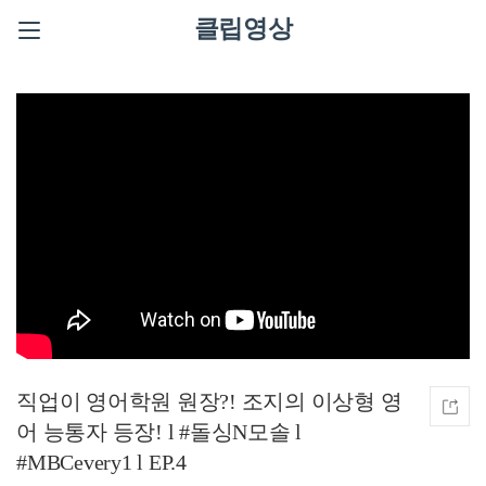
클립영상
직업이 영어학원 원장?! 조지의 이상형 영
어 능통자 등장! l #돌싱N모솔 l
#MBCevery1 l EP.4