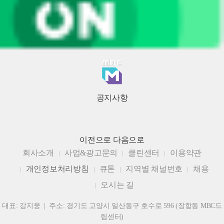
공지사항
이전으로
다음으로
회사소개
사업&광고문의
클린센터
이용약관
개인정보처리방침
큐톤
지역별 채널번호
채용
오시는 길
대표: 강지웅 | 주소: 경기도 고양시 일산동구 호수로 596 (장항동 MBC드
림센터)