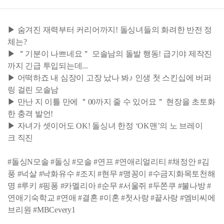
▶ 숨겨진 재력부터 커리어까지! 돌싱녀들의 화려한 반전 정
체는?
▶ ＂기분이 나쁘네요＂ 모솔남의 돌발 행동! 급기야 제작진
까지 긴급 투입되는데...
▶ 어떡하죠 내 심장이 고장 났나 봐♪ 인생 첫 스킨십에 버퍼
링 걸린 모솔남
▶ 만난 지 이틀 만에 ＂00까지 줄 수 있어요＂ 현장을 초토화
한 충격 발언!
▶ 자녀가 셋이어도 OK! 돌싱녀 한정 ‘OK맨’의 노 브레이
크 직진
#돌싱N모솔 #돌싱 #모솔 #연프 #연애리얼리티 #채정안 #김
풍 #넉살 #낙화유수 #조지 #현무 #맹꽁이 #수금지화목토천해
명 #루키 #핑퐁 #카멜리아 #순무 #서울쥐 #두쫀쿠 #불나방 #
연애기숙학교 #연애 #결혼 #이혼 #첫사랑 #끝사랑 #엠비씨에
브리원 #MBCevery1