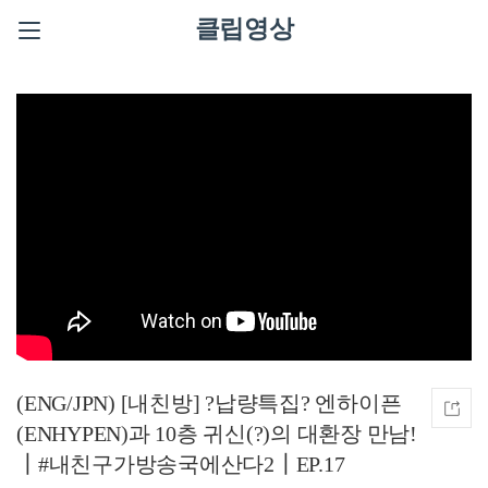
클립영상
(ENG/JPN) [내친방] ?납량특집? 엔하이픈
(ENHYPEN)과 10층 귀신(?)의 대환장 만남!
┃#내친구가방송국에산다2┃EP.17