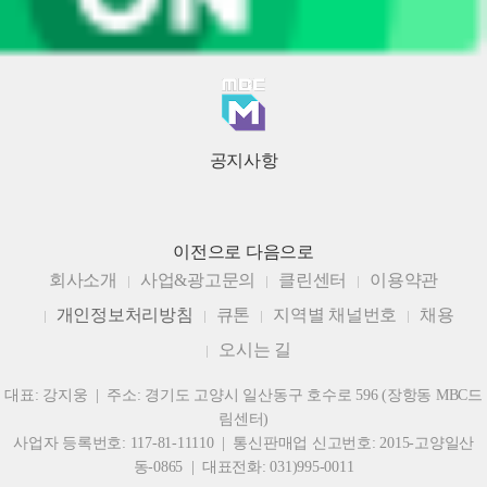
공지사항
이전으로
다음으로
회사소개
사업&광고문의
클린센터
이용약관
개인정보처리방침
큐톤
지역별 채널번호
채용
오시는 길
대표: 강지웅 | 주소: 경기도 고양시 일산동구 호수로 596 (장항동 MBC드
림센터)
사업자 등록번호: 117-81-11110 | 통신판매업 신고번호: 2015-고양일산
동-0865 | 대표전화: 031)995-0011