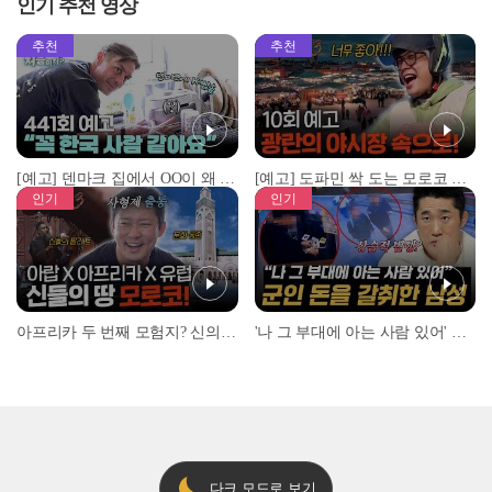
인기 추천 영상
추천
추천
[예고] 덴마크 집에서 OO이 왜 나와...? 이상할 정도로 한국을 사랑하는 우리 형을 제보합니다!
[예고] 도파민 싹 도는 모로코 야시장 투어!
인기
인기
아프리카 두 번째 모험지? 신의 땅 ‘모로코’✈️ l #위대한가이드3 l #MBCevery1 l EP.9
'나 그 부대에 아는 사람 있어' 아들뻘 군인에게 접근한 남성 l #히든아이 l #MBCevery1 l EP.94
다크 모드로 보기