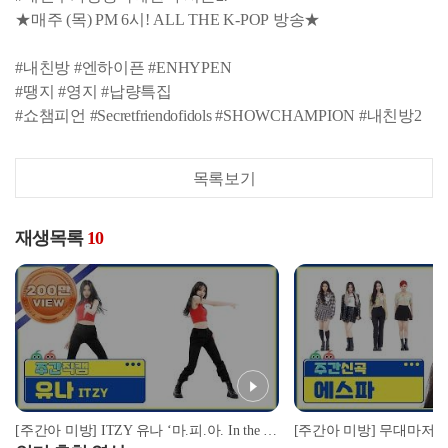
★매주 (목) PM 6시! ALL THE K-POP 방송★
#내친방 #엔하이픈 #ENHYPEN
#땡지 #영지 #납량특집
#쇼챔피언 #Secretfriendofidols #SHOWCHAMPION #내친방2
목록보기
재생목록
10
[주간아 미방] ITZY 유나 ‘마.피.아. In the morning (Mafia In the morning)’ 직캠 l EP.510