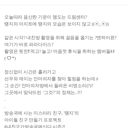
오늘따라 음산한 기운이 맴도는 드림센터?
땡지의 아지트에 땡지의 모습은 보이지 않고 ((☉_☉))
같은 시각? 내친방 촬영을 위해 걸음을 옮기는 ?엔하이픈?
여기가 바로 파라다이스?
촬영은 뒷전❗ 먹고! 놀고! 마음껏 휴식을 취하는 멤버들ꉂꉂ
(ᵔᗜᵔ*)
정신없이 시간은 흘러가고
선우와 제이는 안마의자를 찾아 힐링을 하는데♬
그 순간! 안마의자방에서 들려온 비명소리(?)?
그곳에서 맞닥뜨린 ‘그것?’의 정체는..!!?
.
.
방송국에 사는 미스터리 친구, '땡지'의
아이돌 친구 만들기 프로젝트
#내친구가방송국에산다 시즌2!