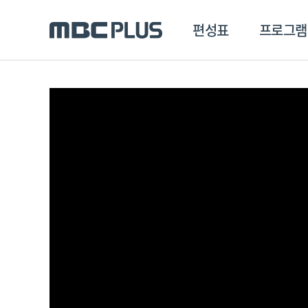
편성표
프로그램
편성표
프로그램
클립
MBC 에브리원
방영프로그램
전체
MBC 스포츠+
종영프로그램
MBC 드라마넷
MBC 온
MBC 엠
MBC 디지털
에브리원
ALL THE K-POP