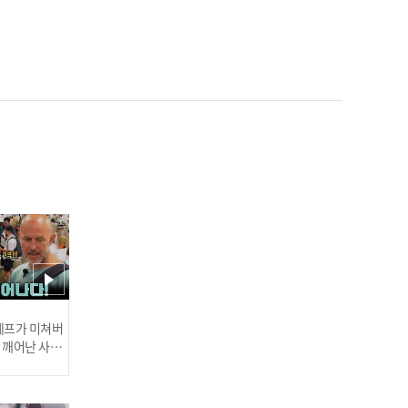
[주간아 미방] ITZY 채령
‘마.피.아. In the morning
(Mafia In the morning)’
직캠 l EP.510
[2배속댄스] YG IN YOUR A
REA-⭐YG아이돌들의 세상
편안한 2배속 댄스 모음.zi
p l 와이지 아이돌(YG IDO
L) l 2xFasterDance
 셰프가 미쳐버
이 깨어난 사건