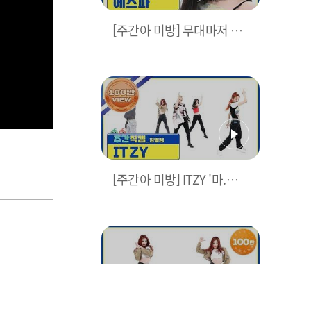
[주간아 미방] 무대마저 어
나더 레벨! 광야 대스타 에
스파(aespa)의 ‘Next Leve
l’♬ l EP.513
[주간아 미방] ITZY '마.피.
아. In the morning (Mafia
In the morning)’ 짐벌캠 l
EP.510