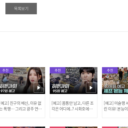
목록보기
추천
추천
추천
[예고] 친구의 배신, 이유 없
[예고] 몸통만 남고, 다른 조
[예고] 미슐랭
는 폭행… 그리고 광주 연속
각은 어디에..? 시화호에서
린 이유! 본능
살인 사건의 진실!
드러난 충격적인 토막 살인
은?
사건!