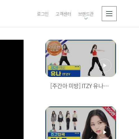
로그인
고객센터
브랜드관
소개
[주간아 미방] ITZY 유나
‘마.피.아. In the morning
(Mafia In the morning)’
직캠 l EP.510