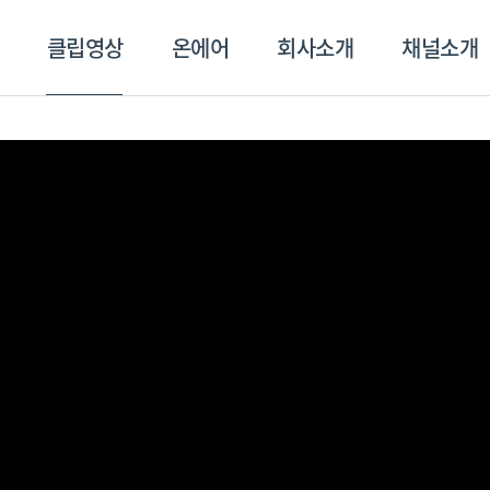
클립영상
온에어
회사소개
채널소개
영상
온에어
회사소개
채널
스포츠플러스
트롯869