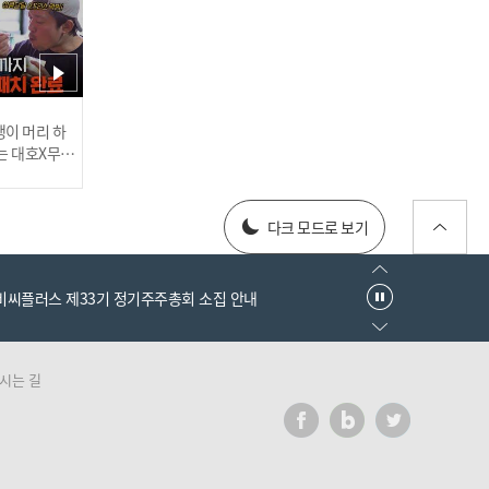
[주간아 미방] ITZY 류진
‘마.피.아. In the morning
(Mafia In the morning)’
직캠 l EP.510
러스] 외부감사인 선임 공고
이 머리 하
는 대호X무진
 l #MBCev
025년 재무제표
다크 모드로 보기
[주간아 미방] 몬스타엑스
'GAMBLER’ 짐벌캠 l EP.5
14
엠비씨플러스 제33기 정기주주총회 소집 안내
시는 길
러스] 외부감사인 선임 공고
025년 재무제표
[CHANGE CAM] 투모로우