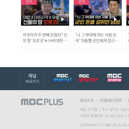
인기
인기
아프리카 두 번째 모험지? 신
'나 그 부대에 아는 사람 있
의 땅 ‘모로코’✈️ l #위대한가
어' 아들뻘 군인에게 접근한
남성 l #히든아이 l #MBCev
닭
이드3 l #MBCevery1 l EP.9
ery1 l EP.94
채널
바로가기
회사소개
사업&광고문의
대표: 강지웅 | 주소: 경기도 고양시
사업자 등록번호: 117-81-11110 |
COPYRIGHT (C) MBC PLUS. All ri