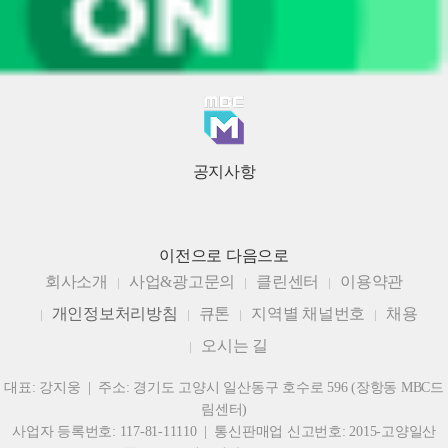
공지사항
이전으로
다음으로
회사소개
사업&광고문의
클린센터
이용약관
개인정보처리방침
큐톤
지역별 채널번호
채용
오시는 길
대표: 강지웅 | 주소: 경기도 고양시 일산동구 호수로 596 (장항동 MBC드
림센터)
사업자 등록번호: 117-81-11110 | 통신판매업 신고번호: 2015-고양일산