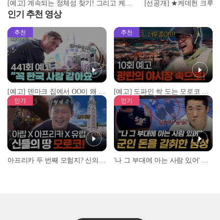
[예고] 계속되는 정체성 찾기! 그리고 케데헌 주역들의 오스카 뒷풀이 대공개
인기 추천 영상
추천
추천
[예고] 덴마크 집에서 OO이 왜 나와...? 이상할 정도로 한국을 사랑하는 우리 형을 제보합니다!
[예고] 도파민 싹 도는 모로코 야시장 투어!
인기
인기
아프리카 두 번째 모험지? 신의 땅 ‘모로코’✈️ l #위대한가이드3 l #MBCevery1 l EP.9
'나 그 부대에 아는 사람 있어' 아들뻘 군인에게 접근한 남성 l #히든아이 l #MBCevery1 l EP.94