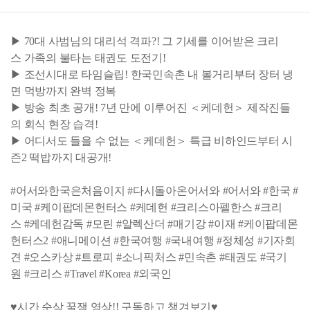
▶ 70대 사범님의 대리석 격파?! 그 기세를 이어받은 크리
스 가족의 불타는 태권도 도전기!
▶ 조선시대로 타임슬립! 한국민속촌 내 볼거리부터 장터 냉
면 먹방까지 완벽 정복
▶ 방송 최초 공개! 7년 만에 이루어진 ＜케데헌＞ 제작진들
의 회식 현장 습격!
▶ 어디서도 들을 수 없는 ＜케데헌＞ 특급 비하인드부터 시
즌2 떡밥까지 대공개!
#어서와한국은처음이지 #다시돌아온어서와 #어서와 #한국 #
미국 #케이팝데몬헌터스 #케데헌 #크리스아펠한스 #크리
스 #케데헌감독 #모린 #알렉산더 #매기강 #이재 #케이팝데몬
헌터스2 #애니메이션 #한국여행 #국내여행 #정체성 #기자회
견 #오스카상 #트로피 #소니픽처스 #민속촌 #태권도 #국기
원 #크리스 #Travel #Korea #외국인
♥시간 순삭 꿀잼 영상!! 구독하고 챙겨보기♥