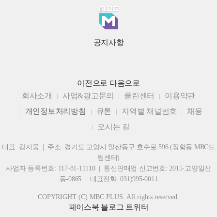
공지사항
이전으로
다음으로
회사소개
사업&광고문의
클린센터
이용약관
개인정보처리방침
큐톤
지역별 채널번호
채용
오시는 길
대표: 강지웅 | 주소: 경기도 고양시 일산동구 호수로 596 (장항동 MBC드
림센터)
사업자 등록번호: 117-81-11110 | 통신판매업 신고번호: 2015-고양일산
동-0865 | 대표전화: 031)995-0011
COPYRIGHT (C) MBC PLUS. All rights reserved.
페이스북
블로그
트위터