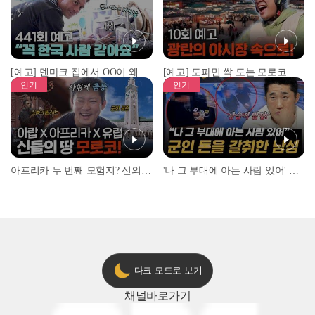
[예고] 덴마크 집에서 OO이 왜 나와...? 이상할 정도로 한국을 사랑하는 우리 형을 제보합니다!
[예고] 도파민 싹 도는 모로코 야시장 투어!
인기
인기
아프리카 두 번째 모험지? 신의 땅 ‘모로코’✈️ l #위대한가이드3 l #MBCevery1 l EP.9
'나 그 부대에 아는 사람 있어' 아들뻘 군인에게 접근한 남성 l #히든아이 l #MBCevery1 l EP.94
다크 모드로 보기
채널
바로가기