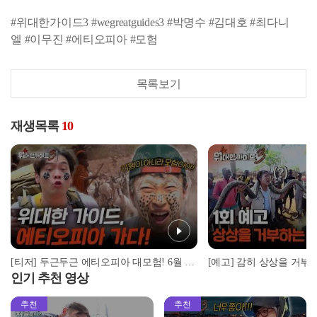
#위대한가이드3 #wegreatguides3 #박명수 #김대호 #최다니
엘 #이무진 #에티오피아 #모험
목록보기
재생목록
10
[티저] 두근두근 에티오피아 대모험! 6월 9일 화요일 첫방송
인기 추천 영상
추천
추천