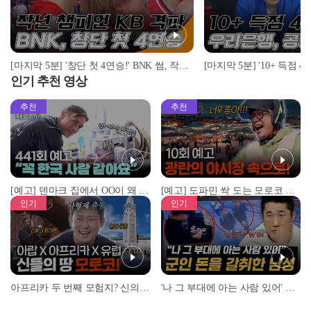
[마지막 5분] '창단 첫 4연승!' BNK 썸, 작년 챔피언 KB 스타즈 격파! I 2022-23 WKBL BNK 썸 vs KB 스타즈 2022.11.14
인기 추천 영상
추천
추천
[예고] 덴마크 집에서 OO이 왜 나와...? 이상할 정도로 한국을 사랑하는 우리 형을 제보합니다!
[예고] 도파민 싹 도는 모로코 야시장 투어!
인기
인기
아프리카 두 번째 모험지? 신의 땅 ‘모로코’✈️ l #위대한가이드3 l #MBCevery1 l EP.9
'나 그 부대에 아는 사람 있어' 아들뻘 군인에게 접근한 남성 l #히든아이 l #MBCevery1 l EP.94