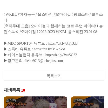
#WKBL #여자농구 #올스타전 #오마이걸 #핑크스타 #블루스
타
[축하무대 모음] 오마이걸과 함께하는 코트 우먼 파이터! I 뉴
진스/싸이/오마이걸 I 2022-2023 WKBL 올스타전 23.01.08
▶MBC SPORTS+ 유튜브 : https://bit.ly/3lFgJd3
▶스톡킹 유튜브 : https://bit.ly/3f52pVd
▶베이스볼런치 유튜브 : https://bit.ly/3vuSC62
▶광고문의 : liebe6013@mbcplus.com
목록보기
재생목록
10