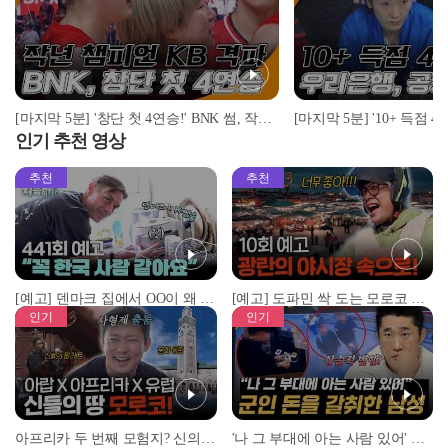
[마지막 5분] '창단 첫 4연승!' BNK 썸, 작년 챔피언 KB 스타즈 격파! I 2022-23 WKBL BNK 썸 vs KB 스타즈 2022.11.14
인기 추천 영상
추천
추천
[예고] 덴마크 집에서 OO이 왜 나와...? 이상할 정도로 한국을 사랑하는 우리 형을 제보합니다!
[예고] 도파민 싹 도는 모로코 야시장 투어!
인기
인기
아프리카 두 번째 모험지? 신의 땅 ‘모로코’✈️ l #위대한가이드3 l #MBCevery1 l EP.9
'나 그 부대에 아는 사람 있어' 아들뻘 군인에게 접근한 남성 l #히든아이 l #MBCevery1 l EP.94