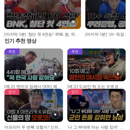
[마지막 5분] '창단 첫 4연승!' BNK 썸, 작년 챔피언 KB 스타즈 격파! I 2022-23 WKBL BNK 썸 vs KB 스타즈 2022.11.14
인기 추천 영상
추천
추천
[예고] 덴마크 집에서 OO이 왜 나와...? 이상할 정도로 한국을 사랑하는 우리 형을 제보합니다!
[예고] 도파민 싹 도는 모로코 야시장 투어!
인기
인기
아프리카 두 번째 모험지? 신의 땅 ‘모로코’✈️ l #위대한가이드3 l #MBCevery1 l EP.9
'나 그 부대에 아는 사람 있어' 아들뻘 군인에게 접근한 남성 l #히든아이 l #MBCevery1 l EP.94