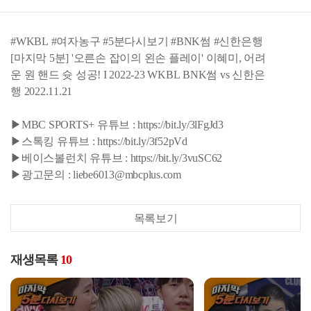
#WKBL #여자농구 #5분다시보기 #BNK썸 #신한은행
[마지막 5분] '오른손 잡이의 왼손 플레이' 이혜미, 어려
운 원 핸드 슛 성공! I 2022-23 WKBL BNK썸 vs 신한은
행 2022.11.21
▶MBC SPORTS+ 유튜브 : https://bit.ly/3lFgJd3
▶스톡킹 유튜브 : https://bit.ly/3f52pVd
▶베이스볼런치 유튜브 : https://bit.ly/3vuSC62
▶광고문의 : liebe6013@mbcplus.com
목록보기
재생목록
10