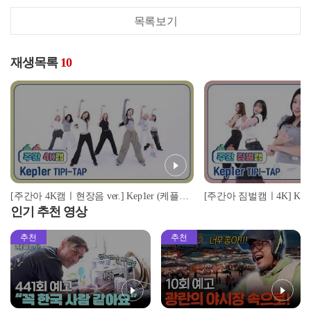
목록보기
재생목록
10
[주간아 4K캠ㅣ현장음 ver.] Kep1er (케플러) - TIPI-TAP l EP.688
인기 추천 영상
추천
추천