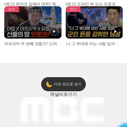
[예고] 덴마크 집에서 OO이 왜 나와...? 이상할 정도로 한국을 사랑하는 우리 형을 제보합니다!
[예고] 도파민 싹 도는 모로코 야시장 투어!
인기
인기
아프리카 두 번째 모험지? 신의 땅 ‘모로코’✈️ l #위대한가이드3 l #MBCevery1 l EP.9
'나 그 부대에 아는 사람 있어' 아들뻘 군인에게 접근한 남성 l #히든아이 l #MBCevery1 l EP.94
다크 모드로 보기
채널
바로가기