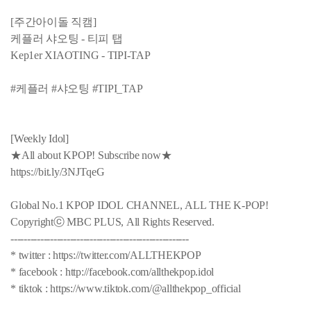
[주간아이돌 직캠]
케플러 샤오팅 - 티피 탭
Kep1er XIAOTING - TIPI-TAP
#케플러 #샤오팅 #TIPI_TAP
[Weekly Idol]
★All about KPOP! Subscribe now★
https://bit.ly/3NJTqeG
Global No.1 KPOP IDOL CHANNEL, ALL THE K-POP!
Copyrightⓒ MBC PLUS, All Rights Reserved.
------------------------------------------------------
* twitter : https://twitter.com/ALLTHEKPOP
* facebook : http://facebook.com/allthekpop.idol
* tiktok : https://www.tiktok.com/@allthekpop_official