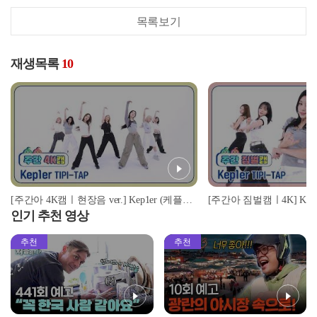
목록보기
재생목록
10
[주간아 4K캠ㅣ현장음 ver.] Kep1er (케플러) - TIPI-TAP l EP.688
인기 추천 영상
추천
추천