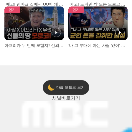
[예고] 덴마크 집에서 OO이 왜 나와...? 이상할 정도로 한국을 사랑하는 우리 형을 제보합니다!
[예고] 도파민 싹 도는 모로코 야시장 투어!
인기
인기
아프리카 두 번째 모험지? 신의 땅 ‘모로코’✈️ l #위대한가이드3 l #MBCevery1 l EP.9
'나 그 부대에 아는 사람 있어' 아들뻘 군인에게 접근한 남성 l #히든아이 l #MBCevery1 l EP.94
다크 모드로 보기
채널
바로가기