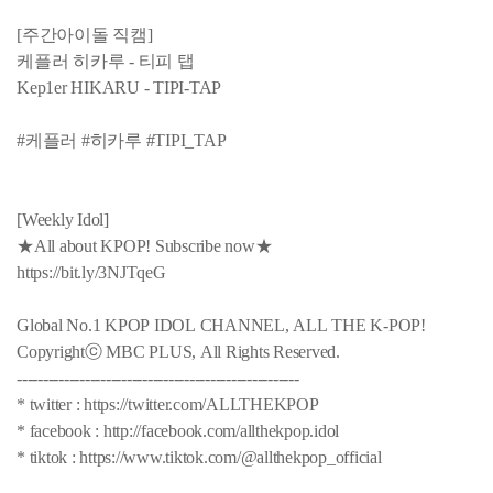
[주간아이돌 직캠]
케플러 히카루 - 티피 탭
Kep1er HIKARU - TIPI-TAP
#케플러 #히카루 #TIPI_TAP
[Weekly Idol]
★All about KPOP! Subscribe now★
https://bit.ly/3NJTqeG
Global No.1 KPOP IDOL CHANNEL, ALL THE K-POP!
Copyrightⓒ MBC PLUS, All Rights Reserved.
------------------------------------------------------
* twitter : https://twitter.com/ALLTHEKPOP
* facebook : http://facebook.com/allthekpop.idol
* tiktok : https://www.tiktok.com/@allthekpop_official