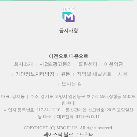
공지사항
이전으로
다음으로
회사소개
사업&광고문의
클린센터
이용약관
개인정보처리방침
큐톤
지역별 채널번호
채용
오시는 길
대표: 강지웅 | 주소: 경기도 고양시 일산동구 호수로 596 (장항동 MBC드
림센터)
사업자 등록번호: 117-81-11110 | 통신판매업 신고번호: 2015-고양일산
동-0865 | 대표전화: 031)995-0011
COPYRIGHT (C) MBC PLUS. All rights reserved.
페이스북
블로그
트위터