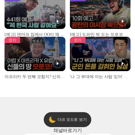
[예고] 덴마크 집에서 OO이 왜 나와...? 이상할 정도로 한국을 사랑하는 우리 형을 제보합니다!
[예고] 도파민 싹 도는 모로코 야시장 투어!
인기
인기
아프리카 두 번째 모험지? 신의 땅 ‘모로코’✈️ l #위대한가이드3 l #MBCevery1 l EP.9
'나 그 부대에 아는 사람 있어' 아들뻘 군인에게 접근한 남성 l #히든아이 l #MBCevery1 l EP.94
다크 모드로 보기
채널
바로가기