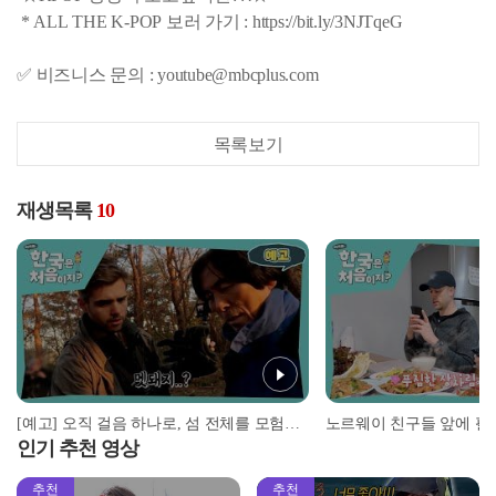
* ALL THE K-POP 보러 가기 : https://bit.ly/3NJTqeG
✅ 비즈니스 문의 : youtube@mbcplus.com
목록보기
재생목록
10
[예고] 오직 걸음 하나로, 섬 전체를 모험하다! 근데 이제 지친 제작진을 곁들인... l #어서와한국은처음이지 l #MBCevery1 l EP.382
인기 추천 영상
추천
추천