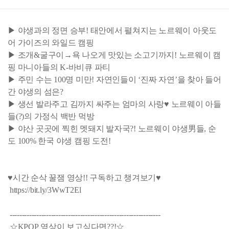
▶ 야생과의 정면 승부! 태안에서 펼쳐지는 노르웨이 아웃도
어 가이즈의 와일드 캠핑
▶ 조개&굴구이→욕 나오게 맛있는 소고기까지! 노르웨이 캠
핑 마니아들의 K-바비큐 파티
▶ 주민 수는 100명 미만! 자연인들이 ‘진짜 자연’을 찾아 들어
간 야생의 섬은?
▶ 생선 발라주고 김까지 싸주는 엄마의 사랑♥ 노르웨이 아들
들(?)의 가정식 백반 먹방
▶ 야산 곳곳에 찍힌 멧돼지 발자국?! 노르웨이 야생男들, 순
도 100% 한국 야생 캠핑 도전!
♥시간 순삭 꿀잼 영상!! 구독하고 챙겨보기♥
https://bit.ly/3WwT2El
--------------------------------------------------------------
☆KPOP 영상이 보고싶다면??!☆