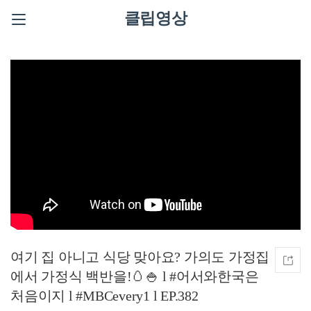
클립영상
여기 집 아니고 식당 맞아요? 가의도 가정집
에서 가정식 백반을!🥚🍚 l #어서와한국은
처음이지 l #MBCevery1 l EP.382