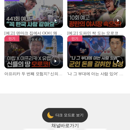
[예고] 덴마크 집에서 OO이 왜 나와...? 이상할 정도로 한국을 사랑하는 우리 형을 제보합니다!
[예고] 도파민 싹 도는 모로코 야시장 투어!
인기
인기
아프리카 두 번째 모험지? 신의 땅 ‘모로코’✈️ l #위대한가이드3 l #MBCevery1 l EP.9
'나 그 부대에 아는 사람 있어' 아들뻘 군인에게 접근한 남성 l #히든아이 l #MBCevery1 l EP.94
다크 모드로 보기
채널
바로가기