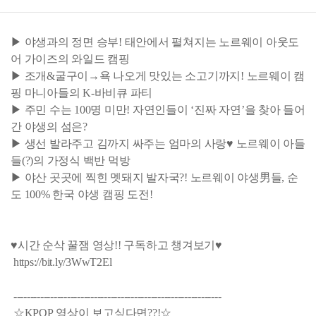
▶ 야생과의 정면 승부! 태안에서 펼쳐지는 노르웨이 아웃도
어 가이즈의 와일드 캠핑
▶ 조개&굴구이→욕 나오게 맛있는 소고기까지! 노르웨이 캠
핑 마니아들의 K-바비큐 파티
▶ 주민 수는 100명 미만! 자연인들이 ‘진짜 자연’을 찾아 들어
간 야생의 섬은?
▶ 생선 발라주고 김까지 싸주는 엄마의 사랑♥ 노르웨이 아들
들(?)의 가정식 백반 먹방
▶ 야산 곳곳에 찍힌 멧돼지 발자국?! 노르웨이 야생男들, 순
도 100% 한국 야생 캠핑 도전!
♥시간 순삭 꿀잼 영상!! 구독하고 챙겨보기♥
https://bit.ly/3WwT2El
--------------------------------------------------------------
☆KPOP 영상이 보고싶다면??!☆