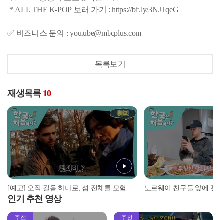
* ALL THE K-POP 보러 가기 : https://bit.ly/3NJTqeG
✅ 비즈니스 문의 : youtube@mbcplus.com
목록보기
재생목록
10
[예고] 오직 걸음 하나로, 섬 전체를 모험하다! 근데 이제 지친 제작진을 곁들인... l #어서와한국은처음이지 l #MBCevery1 l EP.382
인기 추천 영상
추천
추천