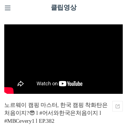
클립영상
노르웨이 캠핑 마스터, 한국 캠핑 착화탄은
처음이지?😎 l #어서와한국은처음이지 l
#MBCevery1 l EP.382