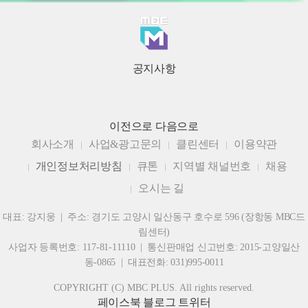
공지사항
이전으로
다음으로
회사소개
사업&광고문의
클린센터
이용약관
개인정보처리방침
큐톤
지역별 채널번호
채용
오시는 길
대표: 강지웅 | 주소: 경기도 고양시 일산동구 호수로 596 (장항동 MBC드
림센터)
사업자 등록번호: 117-81-11110 | 통신판매업 신고번호: 2015-고양일산
동-0865 | 대표전화: 031)995-0011
COPYRIGHT (C) MBC PLUS. All rights reserved.
페이스북
블로그
트위터