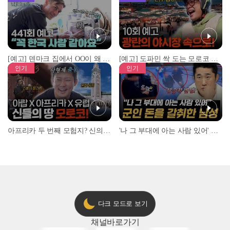
[예고] 덴마크 집에서 OO이 왜 나와...? 이상할 정도로 한국을 사랑하는 우리 형을 제보합니다!
[예고] 도파민 싹 도는 모로코 야시장 투어!
인기
인기
아프리카 두 번째 모험지? 신의 땅 ‘모로코’✈️ l #위대한가이드3 l #MBCevery1 l EP.9
'나 그 부대에 아는 사람 있어' 아들뻘 군인에게 접근한 남성 l #히든아이 l #MBCevery1 l EP.94
다크 모드로 보기
채널
바로가기