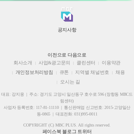
공지사항
이전으로
다음으로
회사소개
사업&광고문의
클린센터
이용약관
개인정보처리방침
큐톤
지역별 채널번호
채용
오시는 길
대표: 강지웅 | 주소: 경기도 고양시 일산동구 호수로 596 (장항동 MBC드
림센터)
사업자 등록번호: 117-81-11110 | 통신판매업 신고번호: 2015-고양일산
동-0865 | 대표전화: 031)995-0011
COPYRIGHT (C) MBC PLUS. All rights reserved.
페이스북
블로그
트위터