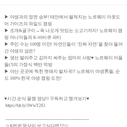
▶ 야생과의 정면 승부! 태안에서 펼쳐지는 노르웨이 아웃도
어 가이즈의 와일드 캠핑
▶ 조개&굴구이→욕 나오게 맛있는 소고기까지! 노르웨이 캠
핑 마니아들의 K-바비큐 파티
▶ 주민 수는 100명 미만! 자연인들이 ‘진짜 자연’을 찾아 들어
간 야생의 섬은?
▶ 생선 발라주고 김까지 싸주는 엄마의 사랑♥ 노르웨이 아들
들(?)의 가정식 백반 먹방
▶ 야산 곳곳에 찍힌 멧돼지 발자국?! 노르웨이 야생男들, 순
도 100% 한국 야생 캠핑 도전!
♥시간 순삭 꿀잼 영상!! 구독하고 챙겨보기♥
https://bit.ly/3WwT2El
--------------------------------------------------------------
☆KPOP 영상이 보고싶다면??!☆