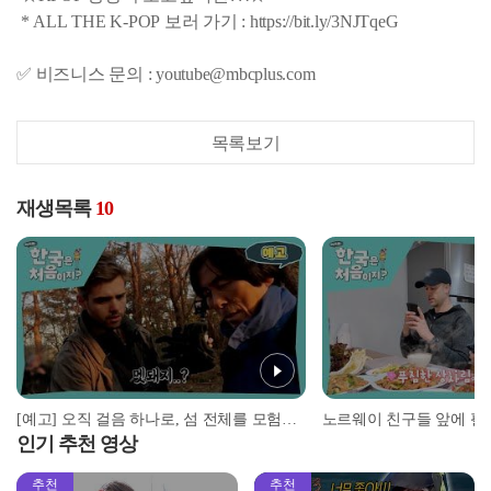
* ALL THE K-POP 보러 가기 : https://bit.ly/3NJTqeG
✅ 비즈니스 문의 : youtube@mbcplus.com
목록보기
재생목록
10
[예고] 오직 걸음 하나로, 섬 전체를 모험하다! 근데 이제 지친 제작진을 곁들인... l #어서와한국은처음이지 l #MBCevery1 l EP.382
인기 추천 영상
추천
추천