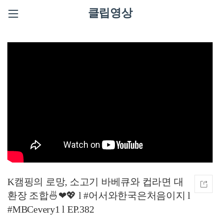
클립영상
K캠핑의 로망, 소고기 바베큐와 컵라면 대
환장 조합🍜❤💖 l #어서와한국은처음이지 l
#MBCevery1 l EP.382