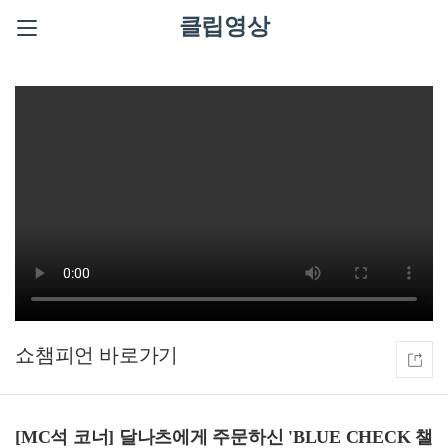
클립영상
쇼챔피언
[MC석 코너] 달나츠에게 주문하신 'BLUE CHECK 챌