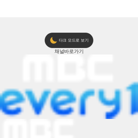
2024 트롯챔피언 어워즈 l <트롯챔피언
의 노래방 타임🎤
> 55회 l 12월 19일 (목) 저녁 8시 MBC
ON 방송 [예고]
다크 모드로 보기
채널
바로가기