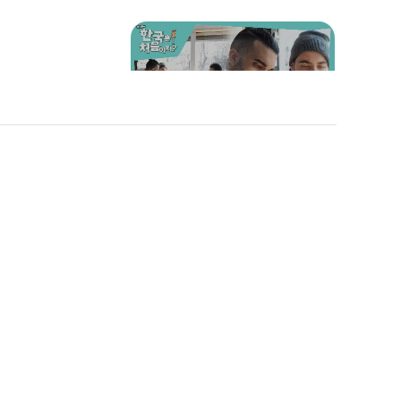
풍 먹방🔥
"너 내 고기 가져갔냐?" 마
크 vs 조안의 고기 쟁탈전⚡
에 천사 루벤이라...
취향 저격❤ 고기 소환술을
?! 우왕좌왕
부르는 각색전립투전골 먹
준급 국궁
방 (ft. 칠리 소스 & 고추냉