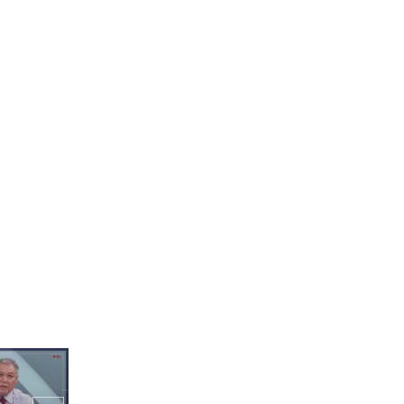
 원샷! K-
게 당하는 맵
총알 자국이 가득한 '철
마'에 손끝으로나마 느껴
보는 아픈 과거... (ft. 평화
의 종)
 패기?! 스페
마무시한 K-
 계획
비슷한 아픔을 갖고 있어 한
국전쟁에 더 공감가는 스페
인 친구들