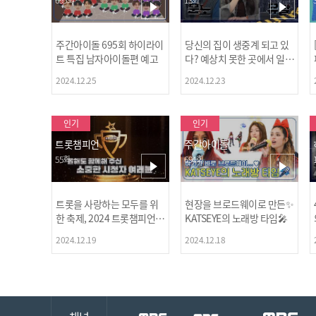
주간아이돌 695회 하이라이
당신의 집이 생중계 되고 있
트 특집 남자아이돌편 예고
다? 예상치 못한 곳에서 일어
나는 불법촬영 범죄!
2024.12.25
2024.12.23
인기
인기
트롯챔피언
주간아이돌
55회
694회
트롯을 사랑하는 모두를 위
현장을 브로드웨이로 만든✨
한 축제, 2024 트롯챔피언
KATSEYE의 노래방 타임🎤
어워즈 l <트롯챔피언> 55회
2024.12.19
2024.12.18
l 12월 19일 (목) 저녁 8시 M
BC ON 방송 [예고]