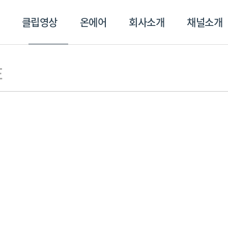
클립영상
온에어
회사소개
채널소개
영상
온에어
회사소개
채널
E
스포츠플러스
트롯869