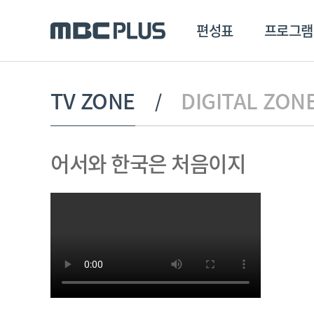
편성표
프로그램
편성표
프로그램
클립
TV ZONE
DIGITAL ZON
MBC 에브리원
방영프로그램
전체
어서와 한국은 처음이지
MBC 스포츠+
종영프로그램
MBC 드라마넷
MBC 온
MBC 엠
MBC 디지털
에브리원
ALL THE K-POP