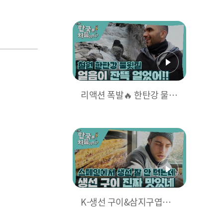
르는 예술혼을 담은 돌탑 쌓
기 (feat. 빌런의 등장)
리액션 폭발🔥 한탄강 물윗
길의 꽁꽁 언 강이 신기한
스페인 친구들
K-생선 구이&삼지구엽초
건강밥에 반한 친구들의 폭