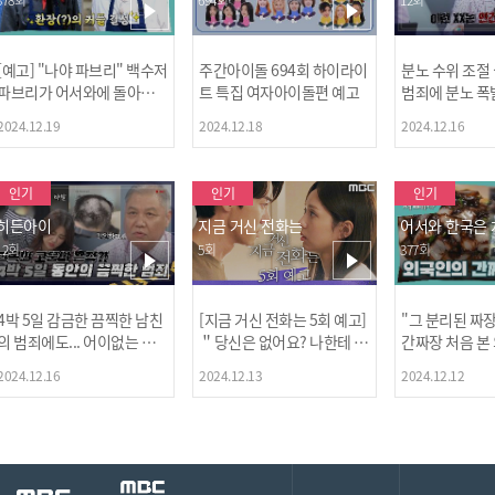
[예고] "나야 파브리" 백수저
주간아이돌 694회 하이라이
분노 수위 조절
파브리가 어서와에 돌아왔
트 특집 여자아이돌편 예고
범죄에 분노 폭
다! 파브리&레오의 환장(?)
2024.12.19
2024.12.18
2024.12.16
케미 식재료투어!
인기
인기
인기
히든아이
지금 거신 전화는
어서와 한국은
12회
5회
377회
4박 5일 감금한 끔찍한 남친
[지금 거신 전화는 5회 예고]
"그 분리된 짜
[MBC플
의 범죄에도... 어이없는 처
＂당신은 없어요? 나한테 감
간짜장 처음 본
벌에 걱정과 분노를 느낀 출
추고 있는 거＂
ㅋㅋㅋㅋ
2024.12.16
2024.12.13
2024.12.12
연자들🔥🔥🔥
[공지] 2