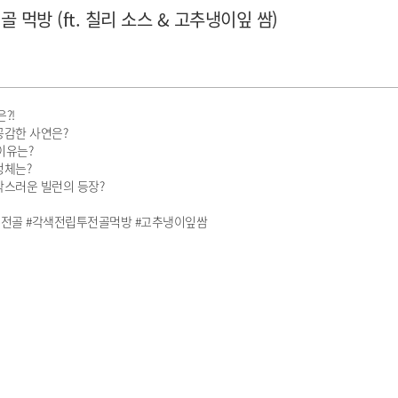
먹방 (ft. 칠리 소스 & 고추냉이잎 쌈)
은?!
공감한 사연은?
이유는?
정체는?
갑작스러운 빌런의 등장?
립투전골 #각색전립투전골먹방 #고추냉이잎쌈