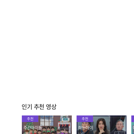
오오오오옥!!!! 마크가 화
K-매운맛에 고통을 즐기는
장실에서 괴성을 지른 이유
자... 마크 당신을 일류로 인
ㅋㅋ
정👍🏻
2023.03.30
2023.03.30
"이거 진짜 맛있다" 스페인
얘들아;; 진짜야ㅠ 열차 티
친구들의 감탄을 부른 💩...
켓 못 찾는 루벤 버리고 가
아니 💩빵
는 친구들 (ft. 여권 분실 사
2023.03.30
2023.03.30
기극)
인기 추천 영상
추천
추천
주간아이돌
히든아이
695회
13회