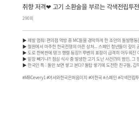
취향 저격❤ 고기 소환술을 부르는 각색전립투전골 
아이돌챔프
셀럽챔프
290회
▶ 제발 멈춰! 편의점 먹방 중 MC들을 경악하게 한 조안의 돌발행동
▶ 철원에서 마주한 한국전쟁의 아픈 상처... 스페인 청년들이 깊이 
▶ 도로 한복판에 탱크 행렬 등장?! 루벤의 표정이 급격히 어두워진 
▶ 밑장 빼기냐?! 점심 식사 중 발생한 고기 도난 사건(?)의 범인, 그 
▶ 한국인 특 : 돌만 보면 쌓고 본다? 돌탑 쌓기에 도전한 친구들, 
#MBCevery1 #어서와한국은처음이지 #어한국 #스페인 #각색전