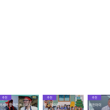
K-편의점에 리액션 폭발하
맛과 멋의 향연! 사찰 음식
시원~하게 물김치
는 스페인 친구들의 폭풍
에 반한 조안의 폭풍 먹방
매운맛에 호되
쇼핑
😋 (feat. 구수한 누룽지)
찔이 마크😂
2023.03.30
2023.03.30
2023.03.30
이정도면 한국인이지! 한
어딘가 음흉한 눈빛...😏 오
이것이 20대의
글 읽는 것 뿐만 아니라 내
랜만에 만나도 멈출 수 없
인 친구들의 어
용 파악도 가능한 루벤😮
는 장난 본능ㅋㅋ
로망 실현 여행
2023.03.30
2023.03.30
2023.03.30
추천
추천
추천
어서와 한국은 처음이지
주간아이돌
히든아이
378회
694회
12회