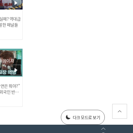
 실패? 역대급
발한 패널들
모노레일 타고 난생 처음 보
는 DMZ 풍경에 감탄하는
친구들!
 처음이지
장면은 뭐야?"
러스] 외부감사인 선임 공고
 외국인 반응
025년 재무제표
다크 모드로 보기