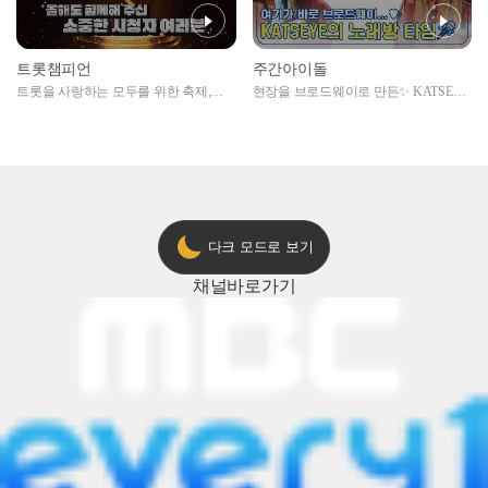
트롯챔피언
주간아이돌
트롯을 사랑하는 모두를 위한 축제,
현장을 브로드웨이로 만든✨ KATSEYE
2024 트롯챔피언 어워즈 l <트롯챔피언
의 노래방 타임🎤
> 55회 l 12월 19일 (목) 저녁 8시 MBC
ON 방송 [예고]
다크 모드로 보기
채널
바로가기