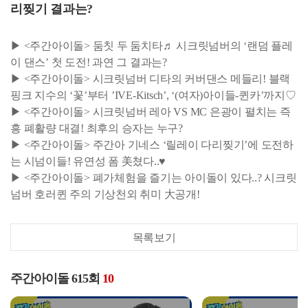
리찢기 결과는?
▶ <주간아이돌> 둠칫 두 둠치타♬ 시크릿넘버의 ‘랜덤 플레
이 댄스’ 첫 도전! 과연 그 결과는?
▶ <주간아이돌> 시크릿넘버 디타의 커버댄스 메들리! 블랙
핑크 지수의 ‘꽃’부터 ’IVE-Kitsch’, ‘(여자)아이들-퀸카’까지♡
▶ <주간아이돌> 시크릿넘버 레아 VS MC 은광이 펼치는 즉
흥 폐활량 대결! 최후의 승자는 누구?
▶ <주간아이돌> 주간아 기네스 ‘릴레이 다리찢기’에 도전하
는 시넘이들! 유연성 폼 美쳤다..♥
▶ <주간아이돌> 폐가체험을 즐기는 아이돌이 있다..? 시크릿
넘버 호러퀸 주의 기상천외 취미 大공개!
목록보기
주간아이돌 615회
10