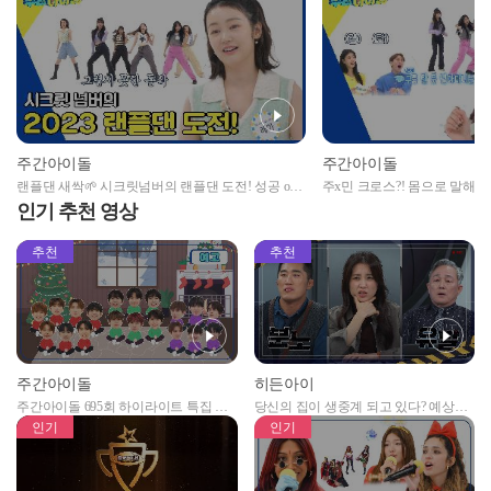
주간아이돌
주간아이돌
랜플댄 새싹🌱 시크릿넘버의 랜플댄 도전! 성공 or
주x민 크로스?! 몸으로 말해요
실패?
인기 추천 영상
추천
추천
주간아이돌
히든아이
주간아이돌 695회 하이라이트 특집 남
당신의 집이 생중계 되고 있다? 예상치
자아이돌편 예고
못한 곳에서 일어나는 불법촬영 범죄!
인기
인기