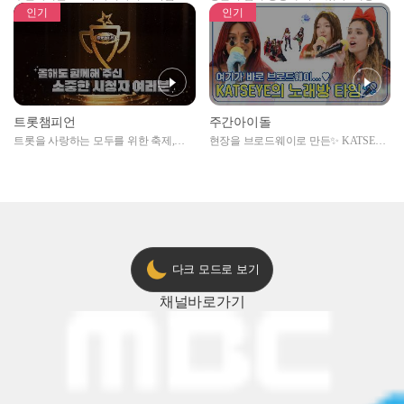
자아이돌편 예고
못한 곳에서 일어나는 불법촬영 범죄!
인기
인기
트롯챔피언
주간아이돌
트롯을 사랑하는 모두를 위한 축제,
현장을 브로드웨이로 만든✨ KATSEYE
2024 트롯챔피언 어워즈 l <트롯챔피언
의 노래방 타임🎤
> 55회 l 12월 19일 (목) 저녁 8시 MBC
ON 방송 [예고]
다크 모드로 보기
채널
바로가기