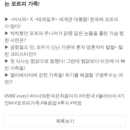
는 포르피 가족!
▶ <어서와> X <태계일주> 세계관 대통합! 한국에 포르피
가 떴다!
▶ 씩씩했던 포르피 주니어가 닭똥 같은 눈물을 흘린 가슴 찡
한 사연은?
▶ 공항철도 안, 모두가 신난 가운데 혼자 영혼까지 탈탈~ 털
린 크리스티안?!
▶ 첫 식사는 찜닭으로 찜했다! 그런데 찜닭보다 이것에 더 빠
진 가족들!
▶ 엘리베이터에 갇힌 가족들! 위기를 해결할 구원투수는 과
연?!
#MBCevery1 #어서와한국은처음이지 #어한국 #볼리비아 #기
안84 #포르피가족 #볶음밥 #후식 #먹방
목록보기