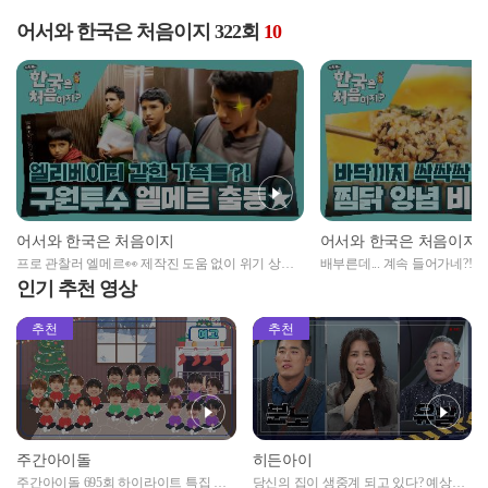
어서와 한국은 처음이지 322회
10
어서와 한국은 처음이지
어서와 한국은 처음이지
프로 관찰러 엘메르👀 제작진 도움 없이 위기 상황
배부른데... 계속 들어가네?!
극복✨
먹는 포르피 가족!
인기 추천 영상
추천
추천
주간아이돌
히든아이
주간아이돌 695회 하이라이트 특집 남
당신의 집이 생중계 되고 있다? 예상치