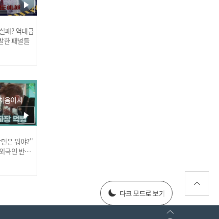
 실패? 역대급
발한 패널들
"어제도 오늘도 햄버거~
🍔"햄버거파 vs "또 햄버거
야?!😡😡"한식파로 나뉜
엔싸인!
 처음이지
장면은 뭐야?"
러스] 외부감사인 선임 공고
 외국인 반응
025년 재무제표
다크 모드로 보기