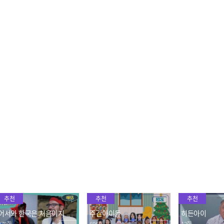
춤추랴 달리랴 바쁜 막둥이
귀염뽀짝 템페스트꽃이 피
"iE를 이끄는 L
태래는 꺾이지 않아...⭐
었습니다~🌸
E~🎵" 폭풍
템페스트의 랜플
2024.03.13
2024.03.13
2024.03.13
템풍이들 흥이 오를수록 정
노래 맞추기 게임에 의문의
"나 오늘 좀 죽이
신 못 차리는 MC장준😨ㅋ
노래 등장! 템페스트의 순
자기애 풀충전 은
ㅋㅋㅋㅋ
수한 오답 퍼레이드 작렬💥
신체 중 복근이 
2024.03.13
2024.03.13
2024.03.13
신감👍루
추천
추천
추천
어서와 한국은 처음이지
주간아이돌
히든아이
378회
694회
12회