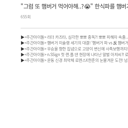
"그럼 또 햄버거 먹어야해..?😭" 한식파를 햄
아이돌챔프
셀럽챔프
655회
▶<주간아이돌> 리더 카즈타, 심각한 뽀뽀 중독?! 뽀뽀 피해자 속출...
▶<주간아이돌> 햄버거 미슐랭 세기의 대결! ‘햄버거 파 vs 反 햄버거 파
▶<주간아이돌> 우승을 향한 집념으로 고양이 변신에 사족보행까지! 
▶<주간아이돌> n.SSign 첫 랜.플.댄 현장에 나타난 말벌 아저씨?
▶<주간아이돌> 운동 신경 최약체 로렌스X한준의 눈물겨운 도전! 