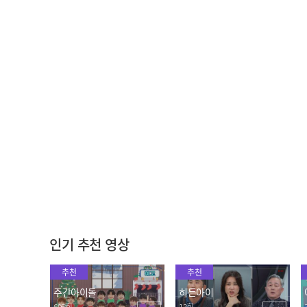
[주간아 세로캠] TEMPEST
[주간아 세로캠] TEMPEST
HYUK- LIGHTHOUSE (템
HANBIN- LIGHTHOUSE
페스트 혁 - 라이트하우스)
(템페스트 한빈 - 라이트하
2024.03.13
2024.03.13
l EP.654
우스) l EP.654
한붐철TV의 깐깐한 레이더
절대 지치지 않는 열정👊
망에 고장난 섭라인😆
맏형 트리오의 2배속 빠빠
빠
2024.03.13
2024.03.13
인기 추천 영상
추천
추천
주간아이돌
히든아이
695회
13회