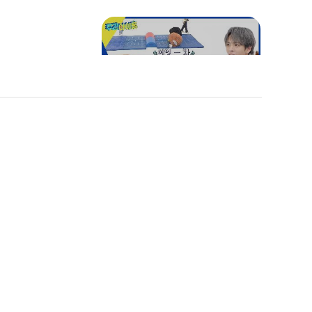
ign의 2배속 노래방🎤 l EP.
655
운동신경이 없어요~🤣 대
신 귀여움이 있어요😘
"귀여워~잘했어~🥰" 경쟁
ONLY 향기
중에도 멤버 사랑이 넘쳐나
맞혀라!🌸
는 미니미 엔싸인💕