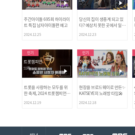
주간아이돌 695회 하이라이
당신의 집이 생중계 되고 있
트 특집 남자아이돌편 예고
다? 예상치 못한 곳에서 일어
나는 불법촬영 범죄!
2024.12.25
2024.12.23
인기
인기
트롯챔피언
주간아이돌
55회
694회
트롯을 사랑하는 모두를 위
현장을 브로드웨이로 만든✨
한 축제, 2024 트롯챔피언
KATSEYE의 노래방 타임🎤
어워즈 l <트롯챔피언> 55회
2024.12.19
2024.12.18
l 12월 19일 (목) 저녁 8시 M
BC ON 방송 [예고]