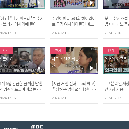
[예고] "나야 파브리" 백수저
주간아이돌 694회 하이라이
분노 수위 조절
파브리가 어서와에 돌아왔
트 특집 여자아이돌편 예고
범죄에 분노 폭
다! 파브리&레오의 환장(?)
2024.12.19
2024.12.18
2024.12.16
케미 식재료투어!
인기
인기
인기
히든아이
지금 거신 전화는
어서와 한국은
12회
5회
377회
4박 5일 감금한 끔찍한 남친
[지금 거신 전화는 5회 예고]
"그 분리된 짜
[MBC플
의 범죄에도... 어이없는 처
＂당신은 없어요? 나한테 감
간짜장 처음 본
벌에 걱정과 분노를 느낀 출
추고 있는 거＂
ㅋㅋㅋㅋ
2024.12.16
2024.12.13
2024.12.12
연자들🔥🔥🔥
[공지] 2