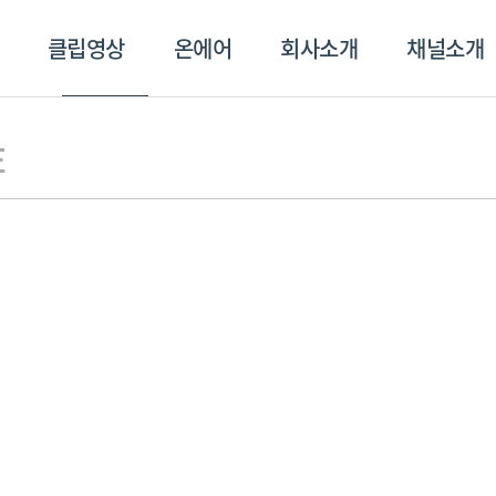
클립영상
온에어
회사소개
채널소개
영상
온에어
회사소개
채널
E
스포츠플러스
트롯869