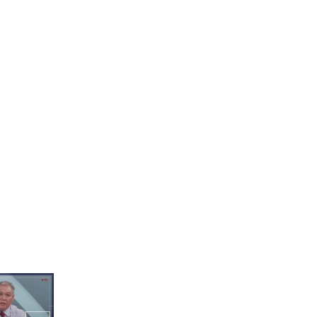
IGHTHOUS
처럼 성장하는
댄💃🕺
버거 천재의 등장😮👍 엔싸
인 중 햄버거 절대미각이 존
재한다?!
는데...?"
찬 vs "내
젤 좋아" 자
"그럼 또 햄버거 먹어야
해..?😭" 한식파를 햄버거
지옥에서 구제해줄 블라인
드 햄버거 맞추기 대결🍔!