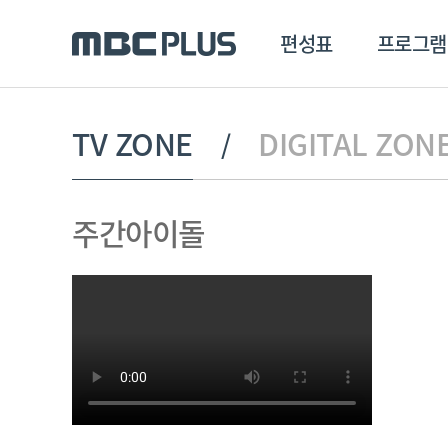
편성표
프로그램
편성표
프로그램
클립
TV ZONE
DIGITAL ZON
MBC 에브리원
방영프로그램
전체
주간아이돌
MBC 스포츠+
종영프로그램
MBC 드라마넷
MBC 온
MBC 엠
MBC 디지털
에브리원
ALL THE K-POP