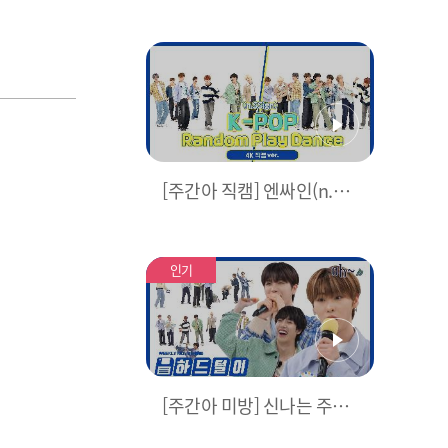
[주간아 직캠] 엔싸인(n.SSi
gn)의 K-POP 랜덤 플레이
댄스 (4K 직캠 Ver.) l #늑대
와미녀 #Lucifer #SorrySo
인기
rry 등 l EP.655
[주간아 미방] 신나는 주간
아이돌 노동요 타임🎶 n.SS