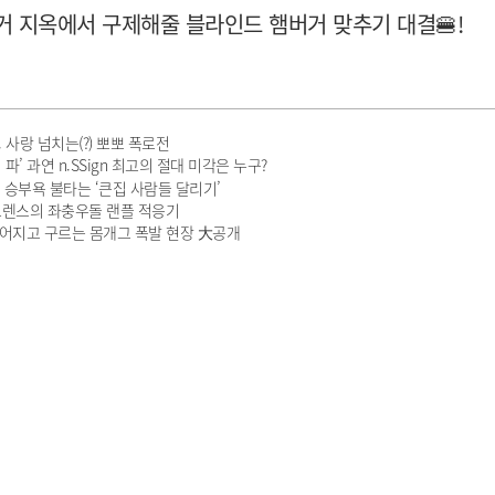
버거 지옥에서 구제해줄 블라인드 햄버거 맞추기 대결🍔!
 사랑 넘치는(?) 뽀뽀 폭로전
’ 과연 n.SSign 최고의 절대 미각은 누구?
승부욕 불타는 ‘큰집 사람들 달리기’
! 로렌스의 좌충우돌 랜플 적응기
넘어지고 구르는 몸개그 폭발 현장 大공개