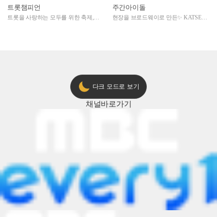
트롯챔피언
주간아이돌
트롯을 사랑하는 모두를 위한 축제,
현장을 브로드웨이로 만든✨ KATSEYE
2024 트롯챔피언 어워즈 l <트롯챔피언
의 노래방 타임🎤
> 55회 l 12월 19일 (목) 저녁 8시 MBC
ON 방송 [예고]
다크 모드로 보기
채널
바로가기