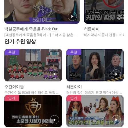
히든아이
백설공주에게 죽음을-Black Out
마지막까지 쿨내 진동✨ 커피
[백설공주에게 죽음을 5회 예고] ＂너 지금 삼촌이
을 종결시킨 시민 영웅
범죄자 만들었다는 거야?
인기 추천 영상
추천
추천
주간아이돌
히든아이
주간아이돌 695회 하이라이트 특집 남
당신의 집이 생중계 되고 있다? 예상치
자아이돌편 예고
못한 곳에서 일어나는 불법촬영 범죄!
인기
인기