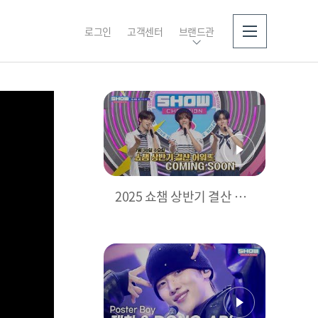
로그인
고객센터
브랜드관
소개
2025 쇼챔 상반기 결산 어
워즈👑 과연 트로피의 주인
공은?🏆 [예고]