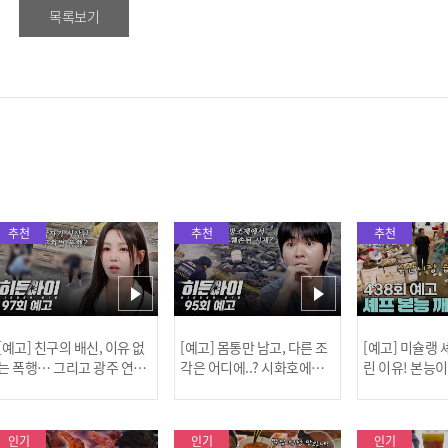
목록보기
추천
추천
추천
[예고] 친구의 배신, 이유 없
[예고] 몸통만 남고, 다른 조
[예고] 미슐랭
는 폭행… 그리고 광주 연속
각은 어디에..? 시화호에서
린 이유! 본능
살인 사건의 진실!
드러난 충격적인 토막 살인
은?
사건!
인기
인기
인기