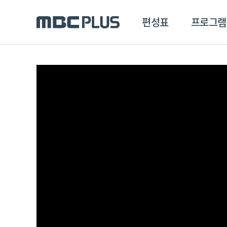
편성표
프로그램
편성표
프로그램
클립
MBC 에브리원
방영프로그램
전체
MBC 스포츠+
종영프로그램
MBC 드라마넷
MBC 온
MBC 엠
MBC 디지털
에브리원
ALL THE K-POP