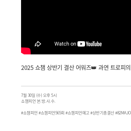
아이돌챔프
셀럽챔프
2025 쇼챔 상반기 결산 어워즈👑 과연 트로피의
7월 30일 (수) 오후 5시
쇼챔피언 본.방.사.수.
#쇼챔피언 #쇼챔피언565회 #쇼챔피언예고 #상반기총결산 #82MAJO