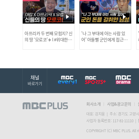
아프리카 두 번째 모험지? 신
'나 그 부대에 아는 사람 있
의 땅 ‘모로코’✈️ l #위대한가
어' 아들뻘 군인에게 접근한
남성 l #히든아이 l #MBCev
닭
이드3 l #MBCevery1 l EP.9
ery1 l EP.94
채널
바로가기
회사소개
사업&광고문의
대표: 강지웅 | 주소: 경기도 고양시
사업자 등록번호: 117-81-11110 |
COPYRIGHT (C) MBC PLUS. All ri