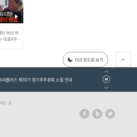
[도입부 요정상] 전민욱(CL
OSE YOUR EYES) - 내 안
의 모든 시와 소설은 (All M
y Poetry) l 250730
러스] 외부감사인 선임 공고
이 머리 하
는 대호X무진
 l #MBCev
025년 재무제표
다크 모드로 보기
[나!왔어상] ME:I(미아이) -
MUSE l 250730
엠비씨플러스 제33기 정기주주총회 소집 안내
시는 길
러스] 외부감사인 선임 공고
025년 재무제표
[넋 놓고 감상] NEXZ(넥스