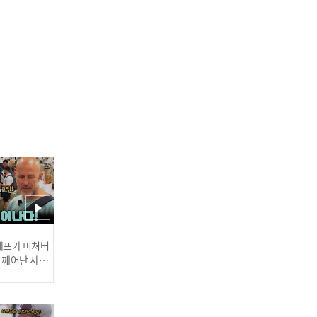
[쇼챔 찢었상] 온앤오프(O
NF) & FUSE - The Strang
er l 250730
[쇼챔 첫사랑상] 니쥬(Nizi
U) - 만약이라는 건 없어 (W
hat if) l 250730
 셰프가 미쳐버
이 깨어난 사건