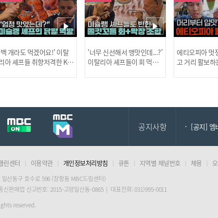
[MBC플
'백 개라도 먹겠어요!' 이탈
'너무 신선해서 맹맛인데...?'
에티오피아 멋쟁
리아 셰프들 취향저격한 K-
이탈리아 셰프들이 회 먹다
고 거리 활보하
발! l #어서와한국은처음
막장에 빠진 이유 l #어서와
l #위대한가이드3
이지 l #MBCevery1 l EP.43
한국은처음이지 l #MBCeve
ery1 l EP.6
[공지] 2
7
ry1 l EP.437
공지사항
[공지] 
클린센터
이용약관
개인정보처리방침
큐톤
지역별 채널번호
채용
오
[MBC플
 일산동구 호수로 596 (장항동 MBC드림센터)
 통신판매업 신고번호: 2015-고양일산동-0865 | 대표전화: 031)995-0011
[공지] 2
ghts reserved.