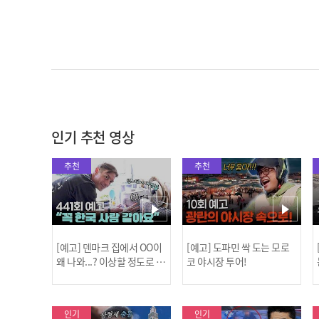
인기 추천 영상
추천
추천
[예고] 덴마크 집에서 OO이
[예고] 도파민 싹 도는 모로
왜 나와...? 이상할 정도로 한
코 야시장 투어!
국을 사랑하는 우리 형을 제
보합니다!
인기
인기