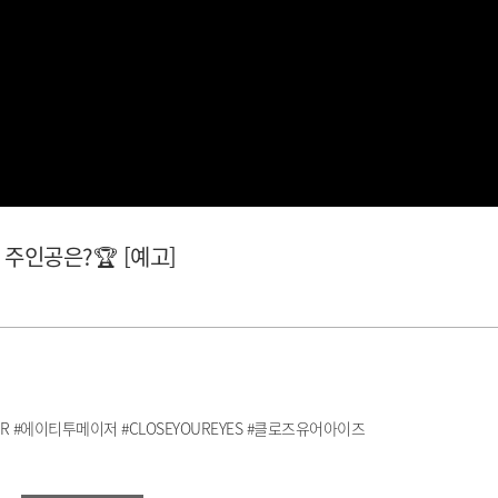
 주인공은?🏆 [예고]
R #에이티투메이저 #CLOSEYOUREYES #클로즈유어아이즈