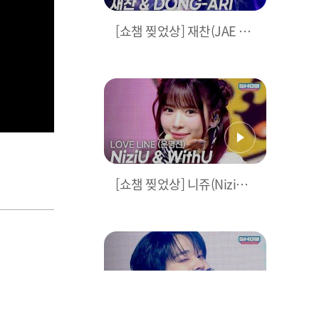
[쇼챔 찢었상] 재찬(JAE CH
AN) & DONG-ARI - Poster
Boy l 250730
[쇼챔 찢었상] 니쥬(NiziU)
& WithU - LOVE LINE (운
명선) l 250730