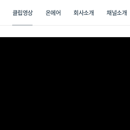
클립영상
온에어
회사소개
채널소개
영상
온에어
회사소개
채널
스포츠플러스
트롯869