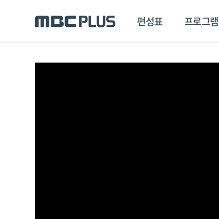
편성표
프로그램
편성표
프로그램
클립
MBC 에브리원
방영프로그램
전체
MBC 스포츠+
종영프로그램
MBC 드라마넷
MBC 온
MBC 엠
MBC 디지털
에브리원
ALL THE K-POP