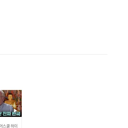
'9억 팔' 장재영, 고척 마운
드 책임질 키움의 밝은 미래
[S-CAM 무비]
'키움의 현재와 미래' 박병
호·김휘집, 청백전 타격 모
음.Zip [M+현장]
 썸머스쿨 하이