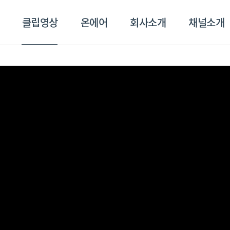
클립영상
온에어
회사소개
채널소개
영상
온에어
회사소개
채널
스포츠플러스
트롯869