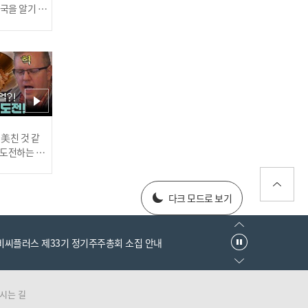
'두산 베어스 선발진은 누
한국을 알기 위
구?' 선발 경쟁을 펼치는 선
진다
수들! [엠스플 in 캠프]
러스] 외부감사인 선임 공고
 美친 것 같
'이대로 끝낼 순 없다' 장원
고 도전하는 산
#어서와한국은
준, 돌아온 구위 자랑 '21시
every1 l E
즌 기대감↑' [M+현장]
025년 재무제표
다크 모드로 보기
엠비씨플러스 제33기 정기주주총회 소집 안내
시는 길
러스] 외부감사인 선임 공고
'두산 V7 우리 어깨에 달렸