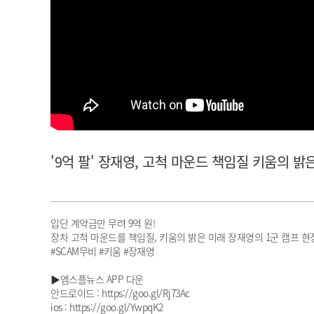
아이돌챔프
셀럽챔프
'9억 팔' 장재영, 고척 마운드 책임질 키움의 밝은 
입단 계약금만 무려 9억 원!
장차 고척 마운드를 책임질, 키움의 밝은 미래 장재영의 1군 캠프 현
#SCAM무비 #키움 #장재영
▶엠스플뉴스 APP 다운
안드로이드 : https://goo.gl/Rj73Ac
ios : https://goo.gl/YwpqK2