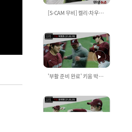
[S-CAM 무비] 켈리·차우찬
·임찬규 and, LG 마운드를
지켜라 | [엠스플 in 캠프
'부활 준비 완료' 키움 박병
호, 2021시즌 영웅길 향한
담금질 [S-CAM 무비]