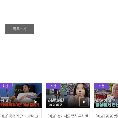
목록보기
추천
추천
추천
[예고] 죽음의 땅 다나킬! 그
[예고] 휴가지를 덮친 무차별
[예고] 2026