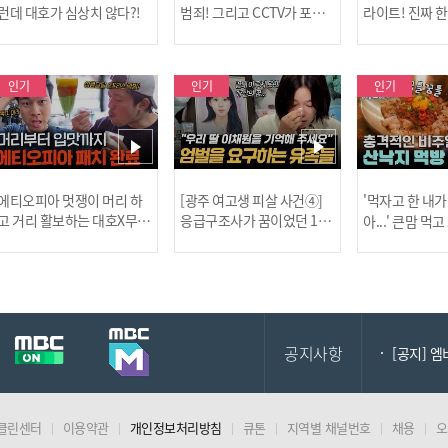
런데 대호가 심상치 않다?!
범죄! 그리고 CCTV가 포착
라이트! 진짜 
한 충격적 골프장 납치 사건!
한 특강이 펼쳐
인기
인기
인기
[MBC플
에티오피아 멋쟁이 머리 하
[광주 여고생 피살 사건④]
'먹자고 한 내가
고 거리 활보하는 대호X무진
응급구조사가 꿈이었던 17
아...' 큰맘 먹
l #위대한가이드3 l #MBCev
살 이채원, 살인마 장윤기가
낙지 먹방! l 
ery1 l EP.6
앗아간 꿈 l #히든아이 l #MB
처음이지 l #MBC
[공지] 2
Cevery1 l EP.93
P.435
공지사항
[공지] 
클린센터
이용약관
개인정보처리방침
큐톤
지역별 채널번호
채용
오
[MBC플