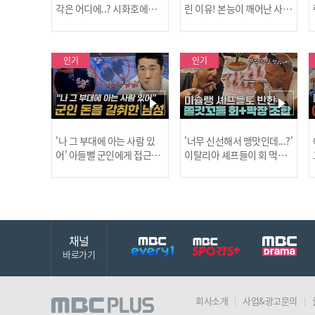
각은 어디에..? 시화호에서
린 이유! 본능이 깨어난 사건
드러난 충격적인 토막 살인
은?
사건!
인기
인기
'나 그 부대에 아는 사람 있
'너무 신선해서 맹맛인데...?'
어' 아들뻘 군인에게 접근한
이탈리아 셰프들이 회 먹다
남성 l #히든아이 l #MBCev
막장에 빠진 이유 l #어서와
ery1 l EP.94
한국은처음이지 l #MBCeve
ry1 l EP.437
채널
바로가기
회사소개
사업&광고문의