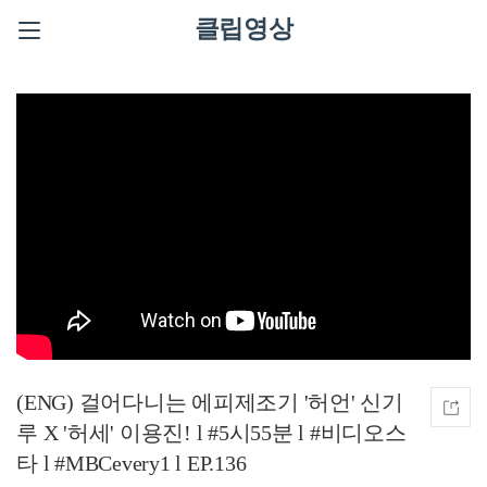
클립영상
(ENG) 걸어다니는 에피제조기 '허언' 신기
루 X '허세' 이용진! l #5시55분 l #비디오스
타 l #MBCevery1 l EP.136