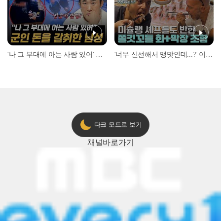
'나 그 부대에 아는 사람 있어' 아들뻘 군인에게 접근한 남성 l #히든아이 l #MBCevery1 l EP.94
'너무 신선해서 맹맛인데...?' 이탈리아 셰프들이 회 먹다 막장에 빠진 이유 l #어서와한국은처음이지 l #MBCevery1 l EP.437
다크 모드로 보기
채널
바로가기