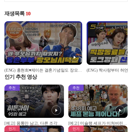
재생목록
10
(ENG) 홍현희♥제이쓴 결혼기념일도 장모님과 함께..?! 가족까지 어나더 클라쓰인 유쾌한 장인장모님 SULL l #5시55분 l #비디오스타
인기 추천 영상
추천
추천
[예고] 몸통만 남고, 다른 조각은 어디에..? 시화호에서 드러난 충격적인 토막 살인사건!
[예고] 미슐랭 셰프가 미쳐버린 이유! 본능이 깨어난 사건은?
인기
인기