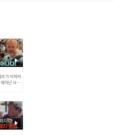
예능계도 꽉 잡아 윤기..♡
올림픽 핑크 머리 걔! 쇼트
트랙 국가대표 곽윤기! l #5
시55분 l #비디오스타 l #M
BCevery1 l EP.196
이게 바로 행복..♡ 먹잘알
심하은의 위'대'한 먹방❗ l #
 셰프가 미쳐버
이 깨어난 사건
5시55분 l #브래드PT&GY
M캐리 l #MBCevery1 l EP.
1~6
오빠.. 라면 먹을래? 이천수