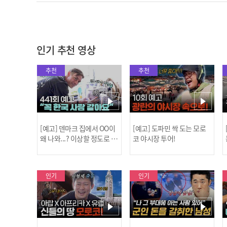
인기 추천 영상
추천
추천
[예고] 덴마크 집에서 OO이
[예고] 도파민 싹 도는 모로
왜 나와...? 이상할 정도로 한
코 야시장 투어!
국을 사랑하는 우리 형을 제
보합니다!
인기
인기