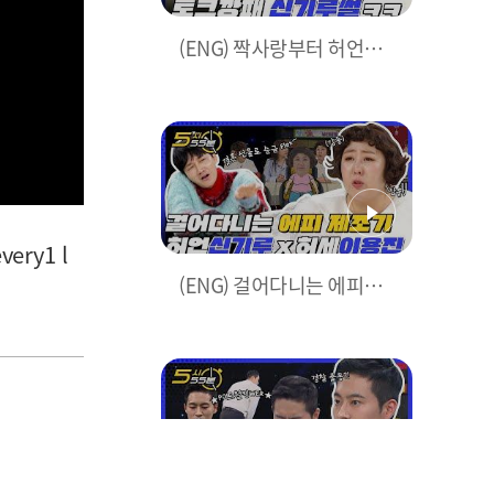
(ENG) 짝사랑부터 허언증
(?)까지..? 직장동료들이 푸
는 신기루 ssul★ l #5시55
분 l #비디오스타 l #MBCev
ery1 l EP.136
ry1 l
(ENG) 걸어다니는 에피제
조기 '허언' 신기루 X '허세'
이용진! l #5시55분 l #비디
오스타 l #MBCevery1 l E
P.136