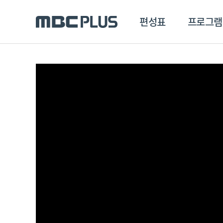
편성표
프로그램
편성표
프로그램
클립
MBC 에브리원
방영프로그램
전체
MBC 스포츠+
종영프로그램
MBC 드라마넷
MBC 온
MBC 엠
MBC 디지털
에브리원
ALL THE K-POP