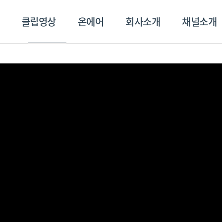
클립영상
온에어
회사소개
채널소개
영상
온에어
회사소개
채널
스포츠플러스
트롯869