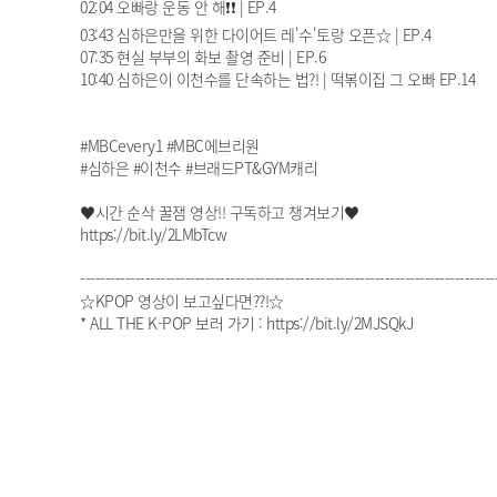
02:04 오빠랑 운동 안 해❗❗ | EP.4
03:43 심하은만을 위한 다이어트 레'수'토랑 오픈☆ | EP.4
07:35 현실 부부의 화보 촬영 준비 | EP.6
10:40 심하은이 이천수를 단속하는 법?! | 떡볶이집 그 오빠 EP.14
#MBCevery1 #MBC에브리원
#심하은 #이천수 #브래드PT&GYM캐리
♥시간 순삭 꿀잼 영상!! 구독하고 챙겨보기♥
https://bit.ly/2LMbTcw​
-----------------------------------------------------------------------------------
☆KPOP 영상이 보고싶다면??!☆
* ALL THE K-POP 보러 가기 : https://bit.ly/2MJSQkJ