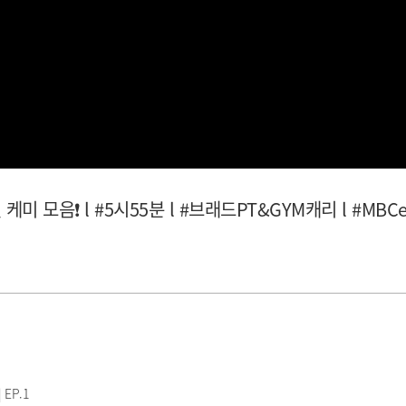
모음❗ l #5시55분 l #브래드PT&GYM캐리 l #MBCeve
EP.1