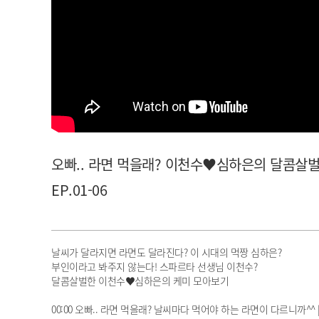
아이돌챔프
셀럽챔프
오빠.. 라면 먹을래? 이천수♥심하은의 달콤살벌 케미 
EP.01-06
날씨가 달라지면 라면도 달라진다? 이 시대의 먹짱 심하은?
부인이라고 봐주지 않는다! 스파르타 선생님 이천수?
달콤살벌한 이천수♥심하은의 케미 모아보기
00:00 오빠.. 라면 먹을래? 날씨마다 먹어야 하는 라면이 다르니까^^ | 