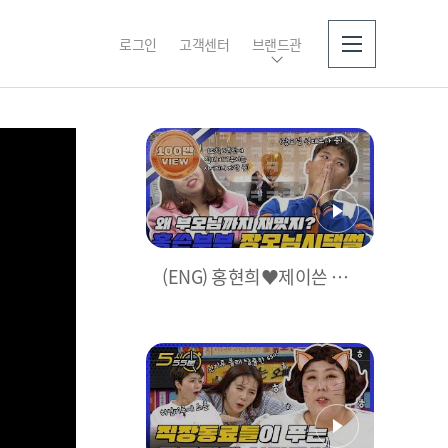
로그인
고객센터
브랜드관
소개
(ENG) 홍현희♥제이쓴 결
혼기념일도 장모님과 함
께..?! 가족까지 어나더 클
라쓰인 유쾌한 장인장모님
SULL l #5시55분 l #비디오
스타