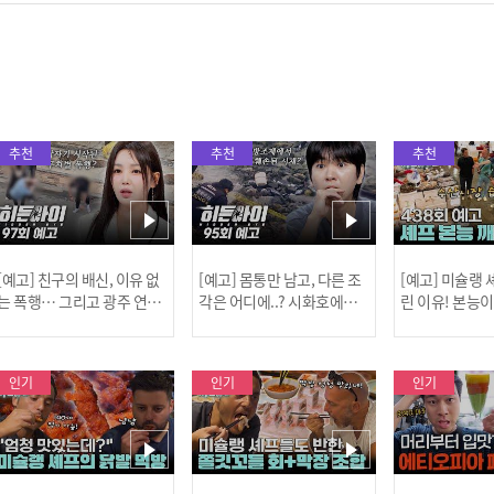
추천
추천
추천
[예고] 친구의 배신, 이유 없
[예고] 몸통만 남고, 다른 조
[예고] 미슐랭
는 폭행… 그리고 광주 연속
각은 어디에..? 시화호에서
린 이유! 본능
살인 사건의 진실!
드러난 충격적인 토막 살인
은?
사건!
인기
인기
인기