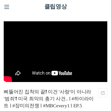
클립영상
삐뚤어진 집착의 끝❗ 이건 '사랑'이 아니라
'범죄'❗ 미국 최악의 총기 사건.. l #하이라이
트 l #장미의전쟁 l #MBCevery1 l EP.5