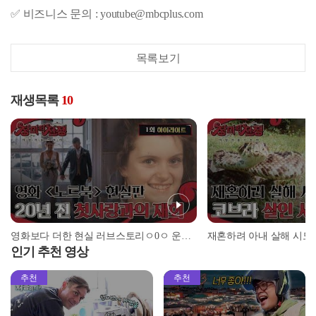
✅ 비즈니스 문의 : youtube@mbcplus.com
목록보기
재생목록
10
영화보다 더한 현실 러브스토리ㅇ0ㅇ 운명같은 20년 전 첫사랑과의 재회♥ l #하이라이트 l #장미의전쟁 l #MBCevery1 l EP.1
인기 추천 영상
추천
추천