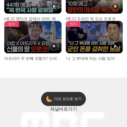
[예고] 덴마크 집에서 OO이 왜 나와...? 이상할 정도로 한국을 사랑하는 우리 형을 제보합니다!
[예고] 도파민 싹 도는 모로코 야시장 투어!
인기
인기
아프리카 두 번째 모험지? 신의 땅 ‘모로코’✈️ l #위대한가이드3 l #MBCevery1 l EP.9
'나 그 부대에 아는 사람 있어' 아들뻘 군인에게 접근한 남성 l #히든아이 l #MBCevery1 l EP.94
다크 모드로 보기
채널
바로가기