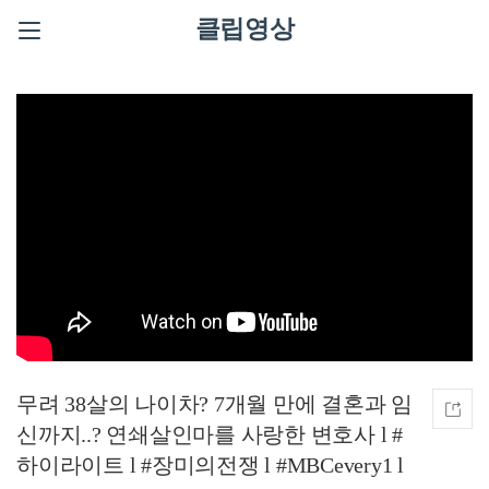
클립영상
무려 38살의 나이차? 7개월 만에 결혼과 임
신까지..? 연쇄살인마를 사랑한 변호사 l #
하이라이트 l #장미의전쟁 l #MBCevery1 l