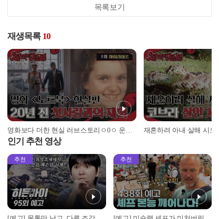
목록보기
재생목록
10
영화보다 더한 현실 러브스토리ㅇ0ㅇ 운명같은 20년 전 첫사랑과의 재회♥ l #하이라이트 l #장미의전쟁 l #MBCevery1 l EP.1
인기 추천 영상
추천
추천
[예고] 몸통만 남고, 다른 조각은 어디에..? 시화호에서 드러난 충격적인 토막 살인사건!
[예고] 미슐랭 셰프가 미쳐버린 이유! 본능이 깨어난 사건은?