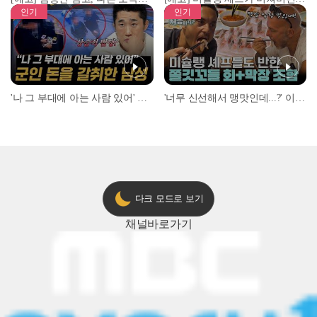
인기
인기
'나 그 부대에 아는 사람 있어' 아들뻘 군인에게 접근한 남성 l #히든아이 l #MBCevery1 l EP.94
'너무 신선해서 맹맛인데...?' 이탈리아 셰프들이 회 먹다 막장에 빠진 이유 l #어서와한국은처음이지 l #MBCevery1 l EP.437
다크 모드로 보기
채널
바로가기