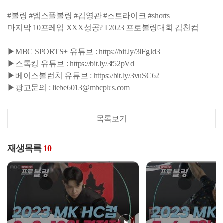
#볼링 #엠스플볼링 #김영관 #스트라이크 #shorts
마지막 10프레임 XXX성공? I 2023 프로볼링대회 김천컵
▶MBC SPORTS+ 유튜브 : https://bit.ly/3lFgJd3
▶스톡킹 유튜브 : https://bit.ly/3f52pVd
▶베이스볼런치 유튜브 : https://bit.ly/3vuSC62
▶광고문의 : liebe6013@mbcplus.com
목록보기
재생목록
10