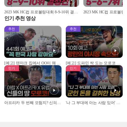
2023 MK HC컵 프로볼링대회 8-9-10위 결정전 | 오세완 vs 김태인 vs 김광욱 vs 김경범 | 2023.03.20 방송
인기 추천 영상
추천
추천
[예고] 덴마크 집에서 OO이 왜 나와...? 이상할 정도로 한국을 사랑하는 우리 형을 제보합니다!
[예고] 도파민 싹 도는 모로코 야시장 투어!
인기
인기
아프리카 두 번째 모험지? 신의 땅 ‘모로코’✈️ l #위대한가이드3 l #MBCevery1 l EP.9
'나 그 부대에 아는 사람 있어' 아들뻘 군인에게 접근한 남성 l #히든아이 l #MBCevery1 l EP.94