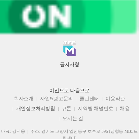
공지사항
이전으로
다음으로
회사소개
사업&광고문의
클린센터
이용약관
개인정보처리방침
큐톤
지역별 채널번호
채용
오시는 길
대표: 강지웅 | 주소: 경기도 고양시 일산동구 호수로 596 (장항동 MBC드
림센터)